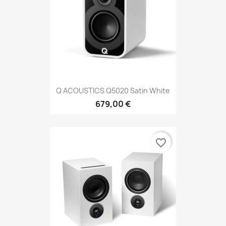
Q ACOUSTICS Q5020 Satin White
679,00 €
favorite_border