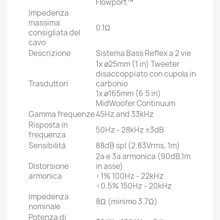
Flowport™
Impedenza
massima
0.1Ω
consigliata del
cavo
Descrizione
Sistema Bass Reflex a 2 vie
1x ø25mm (1 in) Tweeter
disaccoppiato con cupola in
Trasduttori
carbonio
1x ø165mm (6.5 in)
MidWoofer Continuum
Gamma frequenze
45Hz and 33kHz
Risposta in
50Hz - 28kHz ±3dB
frequenza
Sensibilità
88dB spl (2.83Vrms, 1m)
2a e 3a armonica (90dB,1m
Distorsione
in asse)
armonica
<1% 100Hz - 22kHz
<0.5% 150Hz - 20kHz
Impedenza
8Ω (minimo 3.7Ω)
nominale
Potenza di