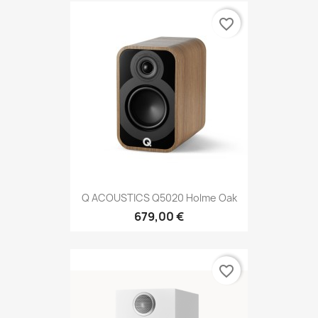
favorite_border
Q ACOUSTICS Q5020 Holme Oak
679,00 €
favorite_border