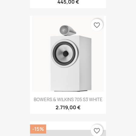
445,00 €
favorite_border
BOWERS & WILKINS 705 S3 WHITE
2.719,00 €
-15%
favorite_border