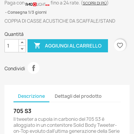
Paga con
fino a 24 rate.
(
)
SCOPRI DI PIÙ
Consegna 1/3 giorni
COPPIA DI CASSE ACUSTICHE DA SCAFFALE/STAND
Quantità

favorite_border
AGGIUNGI AL CARRELLO
Condividi
Descrizione
Dettagli del prodotto
705 S3
Il tweeter a cupola in carbonio del 705 S3 è
alloggiato in un contenitore Solid Body Tweeter-
on-Top evoluto dall'ultima generazione della Serie