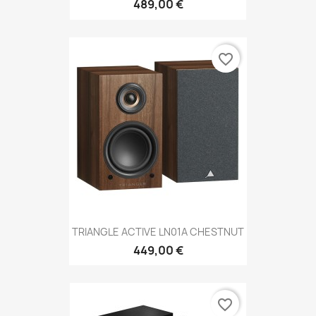
489,00 €
favorite_border
TRIANGLE ACTIVE LN01A CHESTNUT
449,00 €
favorite_border