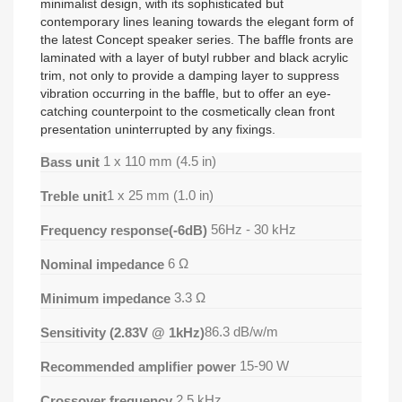
minimalist design, with its sophisticated but
contemporary lines leaning towards the elegant form of
the latest Concept speaker series. The baffle fronts are
laminated with a layer of butyl rubber and black acrylic
trim, not only to provide a damping layer to suppress
vibration occurring in the baffle, but to offer an eye-
catching counterpoint to the cosmetically clean front
presentation uninterrupted by any fixings.
1 x 110 mm (4.5 in)
Bass unit
1 x 25 mm (1.0 in)
Treble unit
56Hz - 30 kHz
Frequency response(-6dB)
6 Ω
Nominal impedance
3.3 Ω
Minimum impedance
86.3 dB/w/m
Sensitivity (2.83V @ 1kHz)
15-90 W
Recommended amplifier power
2.5 kHz
Crossover frequency