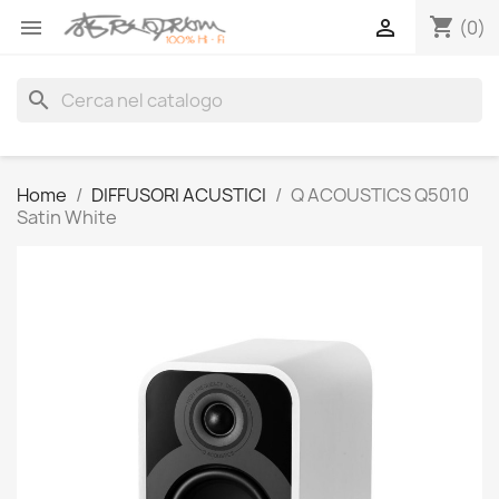
shopping_cart


(0)
search
Home
DIFFUSORI ACUSTICI
Q ACOUSTICS Q5010
Satin White