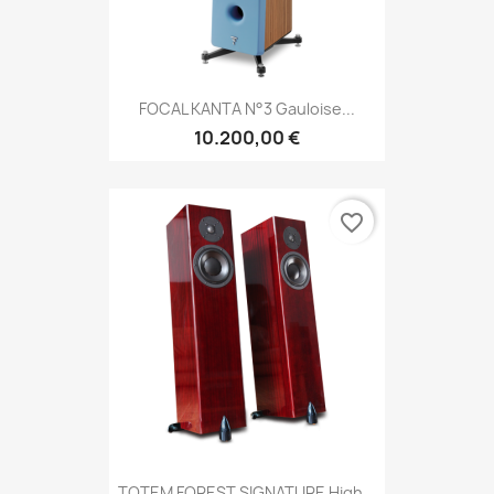
FOCAL KANTA N°3 Gauloise...
10.200,00 €
favorite_border
TOTEM FOREST SIGNATURE High...