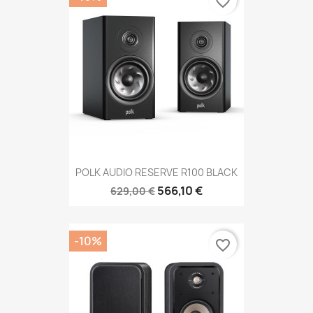
favorite_border
POLK AUDIO RESERVE R100 BLACK
566,10 €
629,00 €
-10%
favorite_border