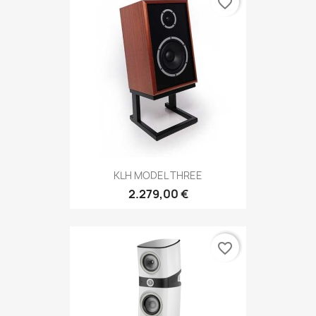
favorite_border
KLH MODEL THREE
2.279,00 €
favorite_border