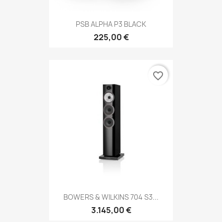
PSB ALPHA P3 BLACK
225,00 €
favorite_border
BOWERS & WILKINS 704 S3...
3.145,00 €