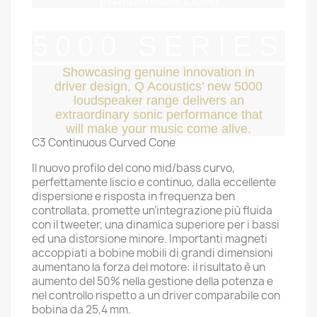
HIGH PERFORMANCE AUDIO
5000 SERIES
Showcasing genuine innovation in
driver design, Q Acoustics’ new 5000
loudspeaker range delivers an
extraordinary sonic performance that
will make your music come alive.
C3 Continuous Curved Cone
Il nuovo profilo del cono mid/bass curvo,
perfettamente liscio e continuo, dalla eccellente
dispersione e risposta in frequenza ben
controllata, promette un’integrazione più fluida
con il tweeter, una dinamica superiore per i bassi
ed una distorsione minore. Importanti magneti
accoppiati a bobine mobili di grandi dimensioni
aumentano la forza del motore: il risultato è un
aumento del 50% nella gestione della potenza e
nel controllo rispetto a un driver comparabile con
bobina da 25,4 mm.