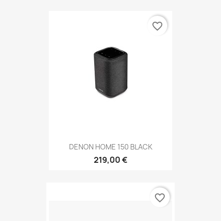
favorite_border
DENON HOME 150 BLACK
219,00 €
favorite_border