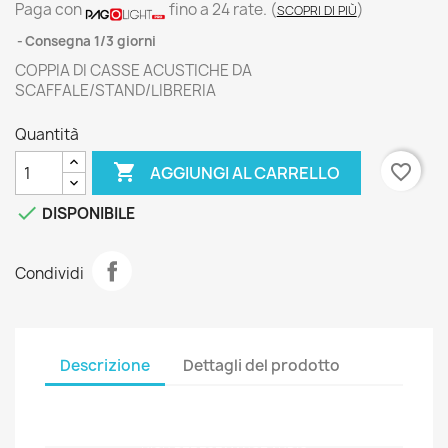
Paga con
fino a 24 rate.
(
)
SCOPRI DI PIÙ
Consegna 1/3 giorni
COPPIA DI CASSE ACUSTICHE DA
SCAFFALE/STAND/LIBRERIA
Quantità

favorite_border
AGGIUNGI AL CARRELLO

DISPONIBILE
Condividi
Descrizione
Dettagli del prodotto