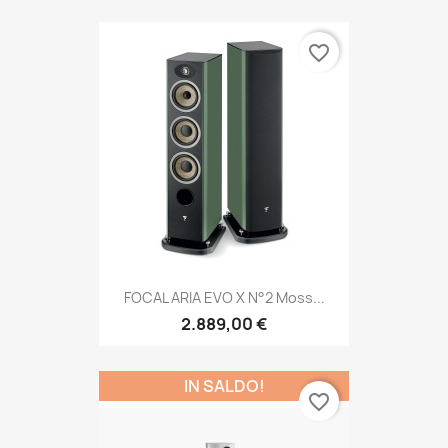
favorite_border
FOCAL ARIA EVO X N°2 Moss...
2.889,00 €
IN SALDO!
favorite_border