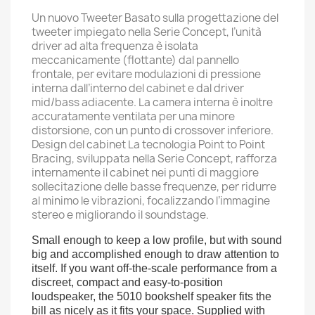
Un nuovo Tweeter Basato sulla progettazione del
tweeter impiegato nella Serie Concept, l’unità
driver ad alta frequenza è isolata
meccanicamente (flottante) dal pannello
frontale, per evitare modulazioni di pressione
interna dall’interno del cabinet e dal driver
mid/bass adiacente. La camera interna è inoltre
accuratamente ventilata per una minore
distorsione, con un punto di crossover inferiore.
Design del cabinet La tecnologia Point to Point
Bracing, sviluppata nella Serie Concept, rafforza
internamente il cabinet nei punti di maggiore
sollecitazione delle basse frequenze, per ridurre
al minimo le vibrazioni, focalizzando l’immagine
stereo e migliorando il soundstage.
Small enough to keep a low profile, but with sound
big and accomplished enough to draw attention to
itself. If you want off-the-scale performance from a
discreet, compact and easy-to-position
loudspeaker, the 5010 bookshelf speaker fits the
bill as nicely as it fits your space. Supplied with