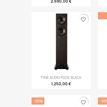
2.690,00 €
favorite_border
Anteprima

FYNE AUDIO F501E BLACK
1.250,00 €
-10%
-10
favorite_border