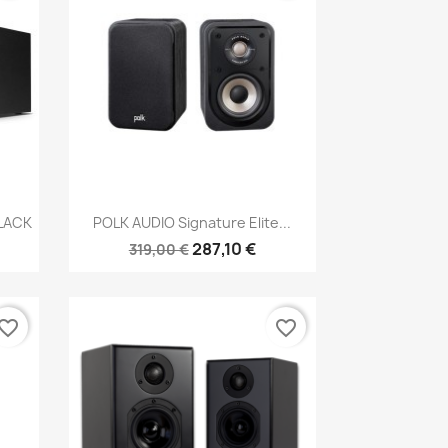
Anteprima

LACK
POLK AUDIO Signature Elite...
287,10 €
319,00 €
vorite_border
favorite_border