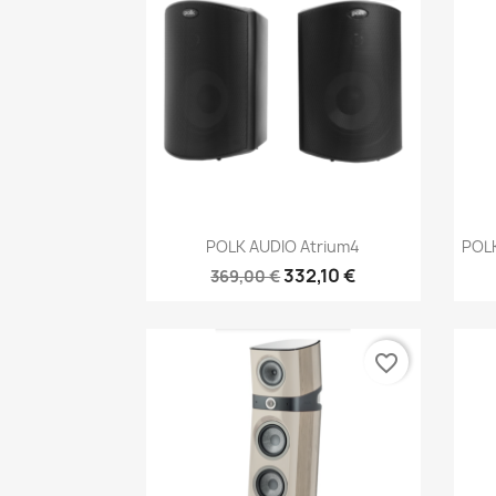
Anteprima

POLK AUDIO Atrium4
POL
332,10 €
369,00 €
favorite_border