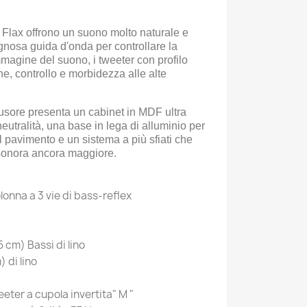
a Flax offrono un suono molto naturale e
egnosa guida d'onda per controllare la
'immagine del suono, i tweeter con profilo
e, controllo e morbidezza alle alte
ffusore presenta un cabinet in MDF ultra
eutralità, una base in lega di alluminio per
l pavimento e un sistema a più sfiati che
sonora ancora maggiore.
lonna a 3 vie di bass-reflex
5 cm) Bassi di lino
) di lino
eter a cupola invertita" M "