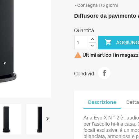
Consegna 1/3 giorni
Diffusore da pavimento a
Quantità

AGGIUNG

Ultimi articoli in magaz
Condividi
Descrizione
Detta

Aria Evo X N ° 2 è l'audi
per l'ascolto hi-fi a casa
focali esclusive, è un mod
bilanciata, armoniosa e pr