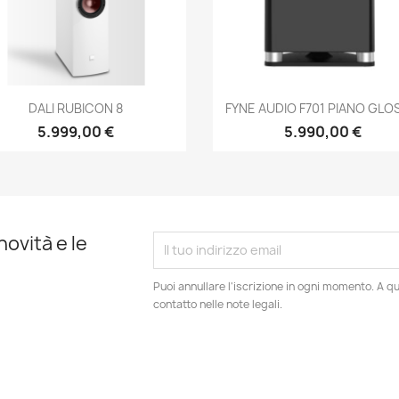
Anteprima
Anteprima


DALI RUBICON 8
FYNE AUDIO F701 PIANO GLOS
5.999,00 €
5.990,00 €
novità e le
Puoi annullare l'iscrizione in ogni momento. A qu
contatto nelle note legali.