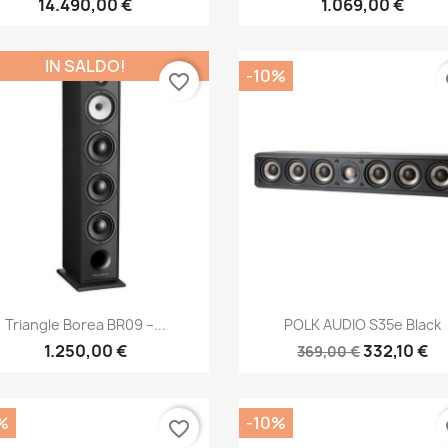
14.490,00 €
1.069,00 €
IN SALDO!
-10%
favorite_border
fa
Anteprima
Anteprima


Triangle Borea BR09 –...
POLK AUDIO S35e Black
1.250,00 €
332,10 €
369,00 €
%
-10%
favorite_border
fa