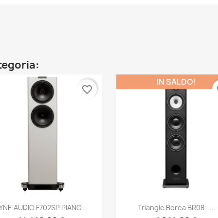
ategoria:
IN SALDO!
favorite_border
fa
Anteprima
Anteprima


YNE AUDIO F702SP PIANO...
Triangle Borea BR08 –...