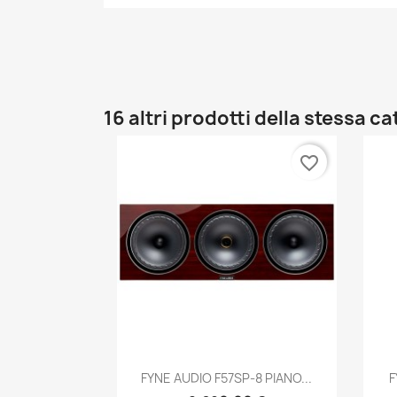
16 altri prodotti della stessa c
favorite_border
Anteprima

FYNE AUDIO F57SP-8 PIANO...
F