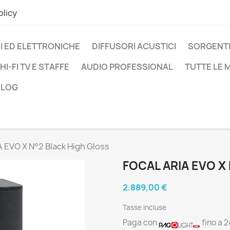
olicy
I ED ELETTRONICHE
DIFFUSORI ACUSTICI
SORGENTI
HI-FI TV E STAFFE
AUDIO PROFESSIONAL
TUTTE LE
BLOG
 EVO X N°2 Black High Gloss
FOCAL ARIA EVO X
2.889,00 €
Tasse incluse
Paga con
fino a 2