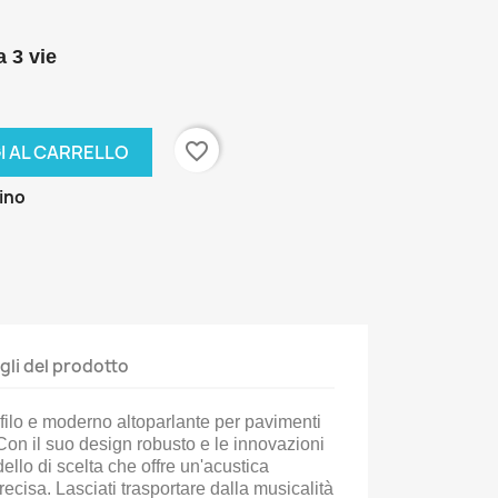
 3 vie
favorite_border
I AL CARRELLO
zino
gli del prodotto
ofilo e moderno altoparlante per pavimenti
. Con il suo design robusto e le innovazioni
ello di scelta che offre un'acustica
ecisa. Lasciati trasportare dalla musicalità