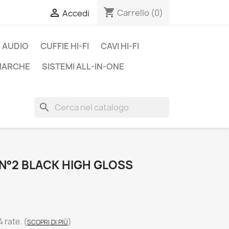
shopping_cart

Carrello
(0)
Accedi
 AUDIO
CUFFIE HI-FI
CAVI HI-FI
 MARCHE
SISTEMI ALL-IN-ONE
search
 N°2 BLACK HIGH GLOSS
4 rate.
(
)
SCOPRI DI PIÙ