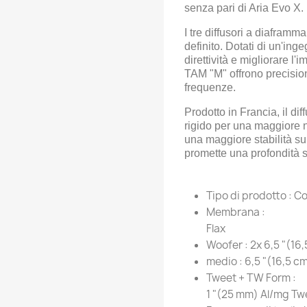
senza pari di Aria Evo X.
I tre diffusori a diaframm
definito. Dotati di un'ing
direttività e migliorare l
TAM "M" offrono precision
frequenze.
Prodotto in Francia, il di
rigido per una maggiore n
una maggiore stabilità su
promette una profondità 
Tipo di prodotto :
Co
Membrana :
Flax
Woofer :
2x 6,5 "(16,
medio :
6,5 "(16,5 cm
Tweet + TW Form :
1 "(25 mm) Al/mg Twe