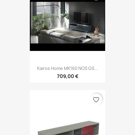
Kairos Home MK160 NOS GS...
709,00 €
favorite_border