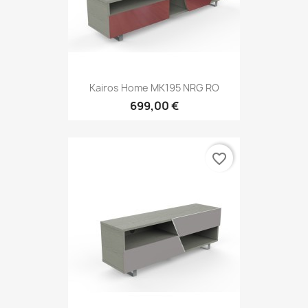
Kairos Home MK195 NRG RO
699,00 €
favorite_border