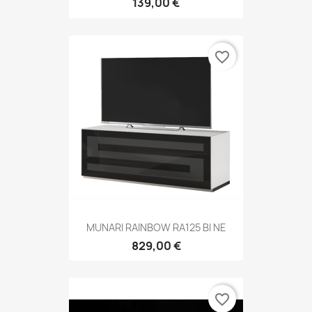
139,00 €
favorite_border
MUNARI RAINBOW RA125 BI NE
829,00 €
favorite_border