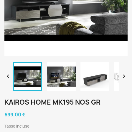


KAIROS HOME MK195 NOS GR
699,00 €
Tasse incluse