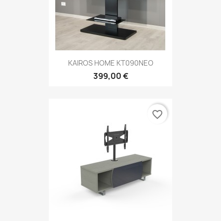
KAIROS HOME KT090NEO
399,00 €
favorite_border