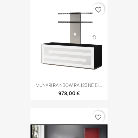
favorite_border
MUNARI RAINBOW RA 125 NE BI...
978,00 €
favorite_border