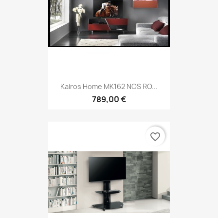
Kairos Home MK162 NOS RO...
789,00 €
favorite_border