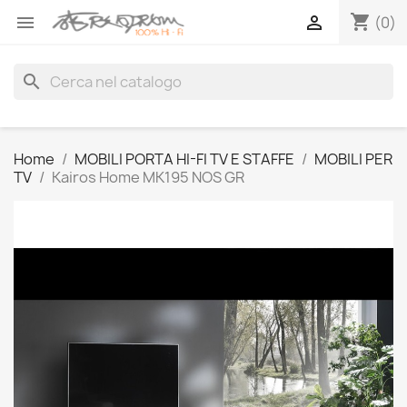
shopping_cart


(0)
search
Home
MOBILI PORTA HI-FI TV E STAFFE
MOBILI PER
TV
Kairos Home MK195 NOS GR