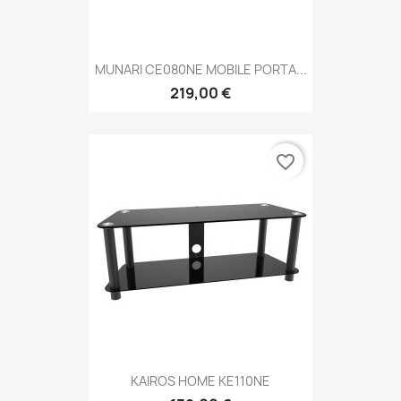
MUNARI CE080NE MOBILE PORTA...
219,00 €
favorite_border
KAIROS HOME KE110NE