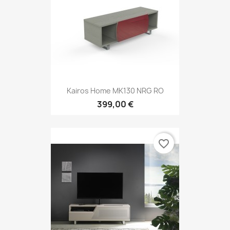
Kairos Home MK130 NRG RO
399,00 €
favorite_border