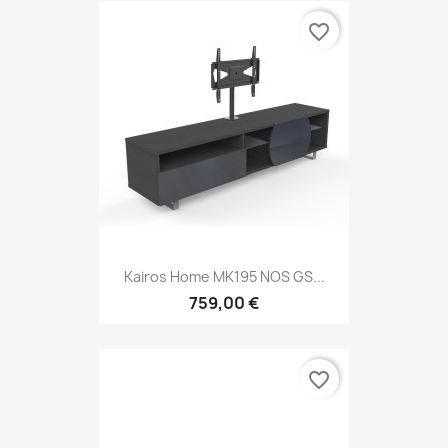
favorite_border
Kairos Home MK195 NOS GS...
759,00 €
favorite_border