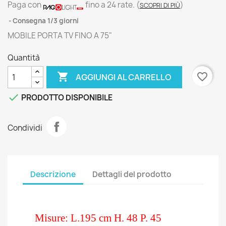
Paga con
fino a 24 rate.
(
)
SCOPRI DI PIÙ
Consegna 1/3 giorni
MOBILE PORTA TV FINO A 75"
Quantità

favorite_border
AGGIUNGI AL CARRELLO

PRODOTTO DISPONIBILE
Condividi
Descrizione
Dettagli del prodotto
Misure: L.195 cm H. 48 P. 45