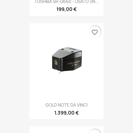
TOSHIBA SR-Q660 - USATO (IN...
199,00 €
favorite_border
GOLD NOTE DA VINCI
1.399,00 €