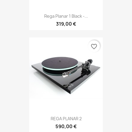
Rega Planar 1 Black -...
319,00 €
favorite_border
REGA PLANAR 2
590,00 €