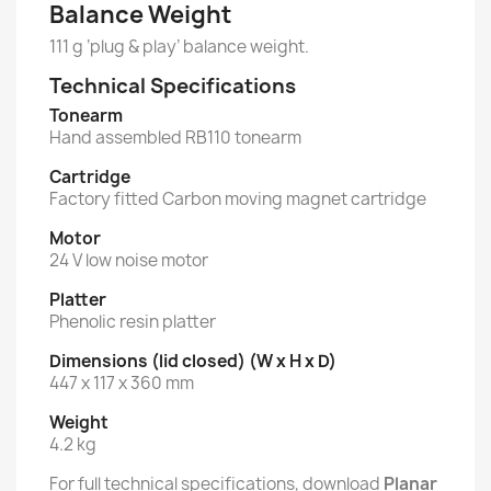
Balance Weight
111 g ‘plug & play’ balance weight.
Technical Specifications
Tonearm
Hand assembled RB110 tonearm
Cartridge
Factory fitted Carbon moving magnet cartridge
Motor
24 V low noise motor
Platter
Phenolic resin platter
Dimensions (lid closed) (W x H x D)
447 x 117 x 360 mm
Weight
4.2 kg
For full technical specifications, download
Planar