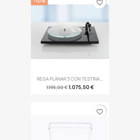
-10%
favorite_border
REGA PLANAR 3 CON TESTINA...
1.075,50 €
1.195,00 €
favorite_border