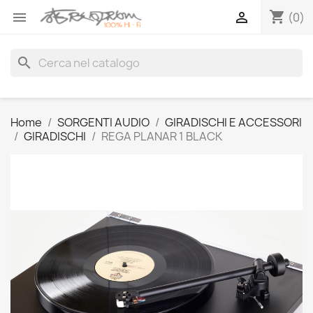
shopping_cart


(0)
search
Home
SORGENTI AUDIO
GIRADISCHI E ACCESSORI
GIRADISCHI
REGA PLANAR 1 BLACK