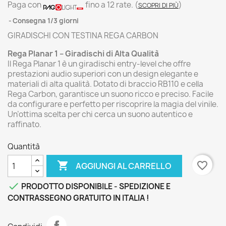
Paga con
fino a 12 rate.
(
)
SCOPRI DI PIÙ
Consegna 1/3 giorni
GIRADISCHI CON TESTINA REGA CARBON
Rega Planar 1 – Giradischi di Alta Qualità
Il Rega Planar 1 è un giradischi entry-level che offre
prestazioni audio superiori con un design elegante e
materiali di alta qualità. Dotato di braccio RB110 e cella
Rega Carbon, garantisce un suono ricco e preciso. Facile
da configurare e perfetto per riscoprire la magia del vinile.
Un’ottima scelta per chi cerca un suono autentico e
raffinato.
Quantità

favorite_border
AGGIUNGI AL CARRELLO

PRODOTTO DISPONIBILE - SPEDIZIONE E
CONTRASSEGNO GRATUITO IN ITALIA !