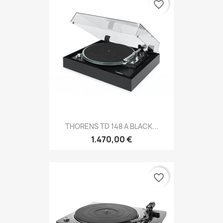
favorite_border
THORENS TD 148 A BLACK...
1.470,00 €
favorite_border