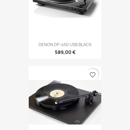
DENON DP-450 USB BLACK
589,00 €
favorite_border