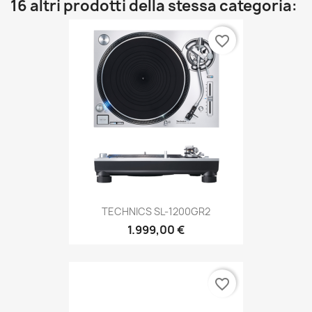
16 altri prodotti della stessa categoria:
favorite_border
TECHNICS SL-1200GR2
1.999,00 €
favorite_border