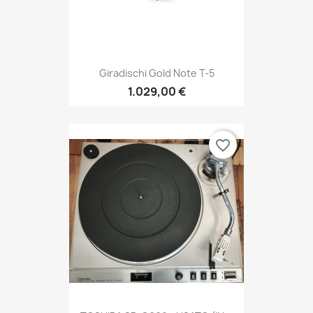
Giradischi Gold Note T-5
1.029,00 €
favorite_border