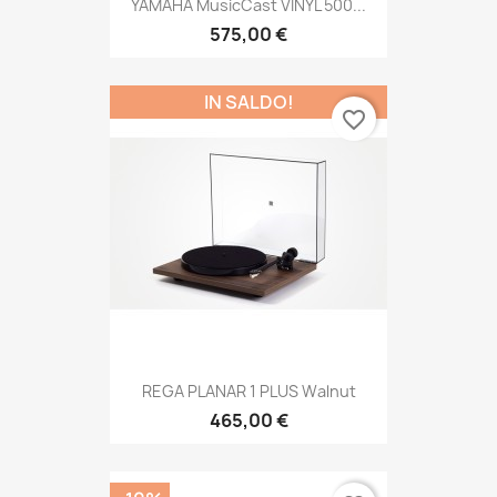
YAMAHA MusicCast VINYL 500...
575,00 €
IN SALDO!
favorite_border
REGA PLANAR 1 PLUS Walnut
465,00 €