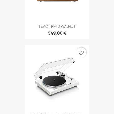
TEAC TN-4D WALNUT
549,00 €
favorite_border