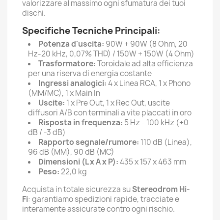
valorizzare al massimo ogni sfumatura dei tuoi
dischi.
Specifiche Tecniche Principali:
Potenza d'uscita:
90W + 90W (8 Ohm, 20
Hz-20 kHz, 0,07% THD) / 150W + 150W (4 Ohm)
Trasformatore:
Toroidale ad alta efficienza
per una riserva di energia costante
Ingressi analogici:
4 x Linea RCA, 1 x Phono
(MM/MC), 1 x Main In
Uscite:
1 x Pre Out, 1 x Rec Out, uscite
diffusori A/B con terminali a vite placcati in oro
Risposta in frequenza:
5 Hz - 100 kHz (+0
dB / -3 dB)
Rapporto segnale/rumore:
110 dB (Linea),
96 dB (MM), 90 dB (MC)
Dimensioni (L x A x P):
435 x 157 x 463 mm
Peso:
22,0 kg
Acquista in totale sicurezza su
Stereodrom Hi-
Fi
: garantiamo spedizioni rapide, tracciate e
interamente assicurate contro ogni rischio.