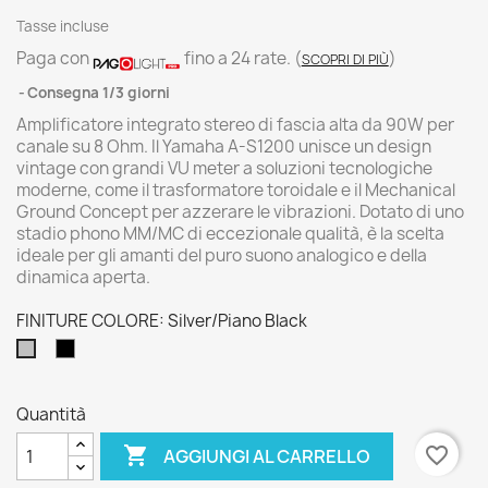
Tasse incluse
Paga con
fino a 24 rate.
(
)
SCOPRI DI PIÙ
Consegna 1/3 giorni
Amplificatore integrato stereo di fascia alta da 90W per
canale su 8 Ohm. Il Yamaha A-S1200 unisce un design
vintage con grandi VU meter a soluzioni tecnologiche
moderne, come il trasformatore toroidale e il Mechanical
Ground Concept per azzerare le vibrazioni. Dotato di uno
stadio phono MM/MC di eccezionale qualità, è la scelta
ideale per gli amanti del puro suono analogico e della
dinamica aperta.
FINITURE COLORE: Silver/Piano Black
Black/Piano
Silver/Piano
Black
Black
Quantità

favorite_border
AGGIUNGI AL CARRELLO