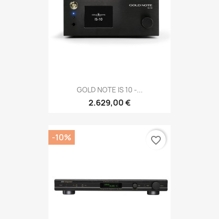
GOLD NOTE IS 10 -...
2.629,00 €
-10%
favorite_border