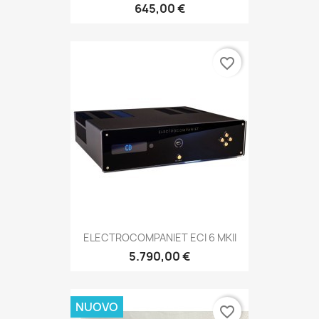
645,00 €
favorite_border
ELECTROCOMPANIET ECI 6 MKII
5.790,00 €
NUOVO
favorite_border