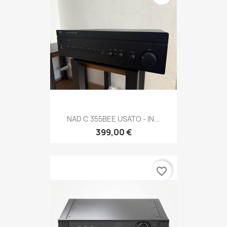
NAD C 355BEE USATO - IN...
399,00 €
favorite_border