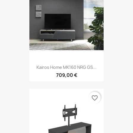
Kairos Home MK160 NRG GS...
709,00 €
favorite_border