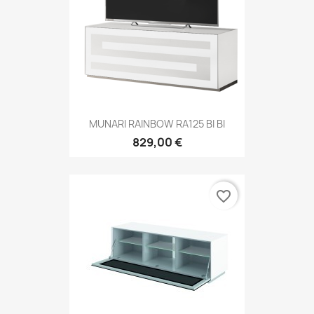
MUNARI RAINBOW RA125 BI BI
829,00 €
favorite_border