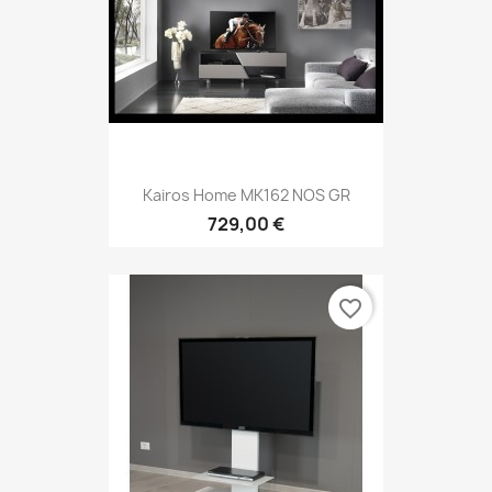
Kairos Home MK162 NOS GR
729,00 €
favorite_border