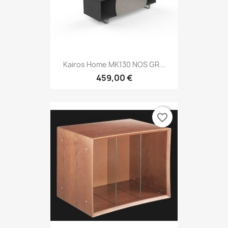
Kairos Home MK130 NOS GR...
459,00 €
favorite_border