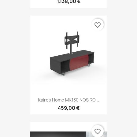
1.138,00 €
favorite_border
Kairos Home MK130 NOS RO...
459,00 €
favorite_border