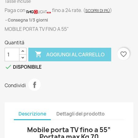
Tasse incluse
Paga con
fino a 24 rate.
(
)
SCOPRI DI PIÙ
Consegna 1/3 giorni
MOBILE PORTA TV FINO A 55"
Quantità

favorite_border
AGGIUNGI AL CARRELLO

DISPONIBILE
Condividi
Descrizione
Dettagli del prodotto
Mobile porta TV fino a 55”
Portata max Kg 70