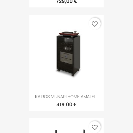
729,00 €
favorite_border
KAIROS MUNARI HOME AMALFI...
319,00 €
favorite_border