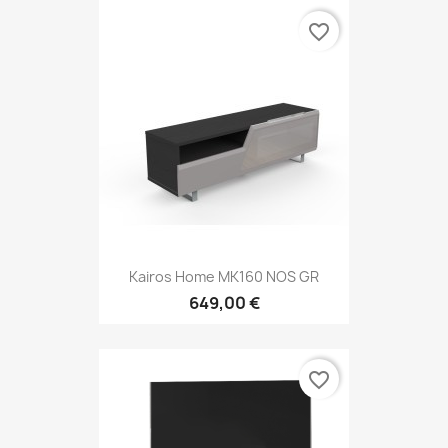
favorite_border
Kairos Home MK160 NOS GR
649,00 €
favorite_border