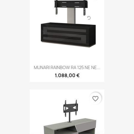
MUNARI RAINBOW RA 125 NE NE...
1.088,00 €
favorite_border