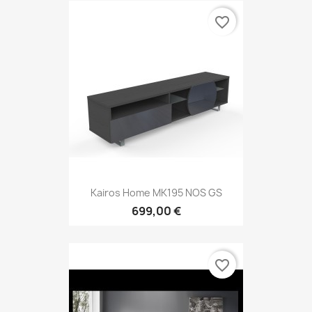
favorite_border
Kairos Home MK195 NOS GS
699,00 €
favorite_border