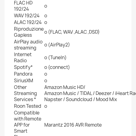
FLAC HD
o
192/24
WAV 192/24
o
ALAC 192/24
o
Riproduzione
o (FLAC, WAV ,ALAC ,DSD)
Gapless
AirPlay audio
o (AirPlay2)
streaming
Internet
o (TuneIn)
Radio
Spotify*
o (connect)
Pandora
o
SiriusXM
o
Other
Amazon Music HD/
Streaming
Amazon Music / TIDAL / Deezer / iHeart Ra
Services *
Napster / Soundcloud / Mood Mix
Roon Tested
o
Compatible
with Remote
APP for
Marantz 2016 AVR Remote
Smart