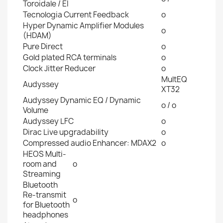
Toroidale / EI
Tecnologia Current Feedback
o
Hyper Dynamic Amplifier Modules
o
(HDAM)​
Pure Direct
o
Gold plated RCA terminals
o
Clock Jitter Reducer
o
MultEQ
Audyssey
XT32
Audyssey Dynamic EQ / Dynamic
o / o
Volume
Audyssey LFC
o
Dirac Live upgradability
o
Compressed audio Enhancer: MDAX2
o
HEOS Multi-
room and
o
Streaming
Bluetooth
Re-transmit
o
for Bluetooth
headphones