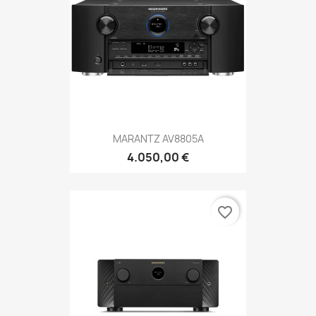
MARANTZ AV8805A
4.050,00 €
favorite_border