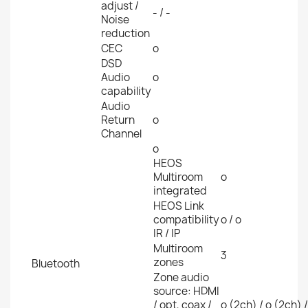
adjust /
- / -
Noise
reduction
CEC
o
DSD
Audio
o
capability
Audio
Return
o
Channel
o
HEOS
Multiroom
o
integrated
HEOS Link
compatibility
o / o
IR / IP
Multiroom
3
zones
Bluetooth
Zone audio
source: HDMI
/ opt, coax /
o (2ch) / o (2ch) /