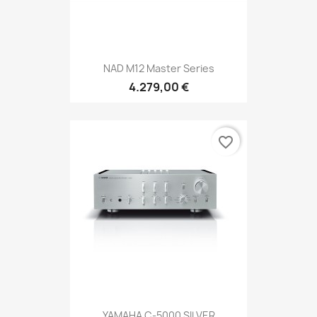
NAD M12 Master Series
4.279,00 €
favorite_border
YAMAHA C-5000 SILVER