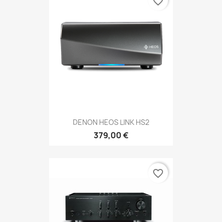
favorite_border
DENON HEOS LINK HS2
379,00 €
favorite_border