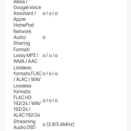
Alexa /
Google Voice
Assistant /
o / o / o
Apple
HomePod
Network
Audio
o
Sharing
Formati
Lossy MP3 /
o / o / o
WMA / AAC
Lossless
formats FLAC
o / o / o
/ ALAC / WAV
Lossless
formats:
FLAC HD
o / o / o
192/24 / WAV
192/24 /
ALAC 192/24
Streaming
o (2.8/5.6MHz)
Audio DSD