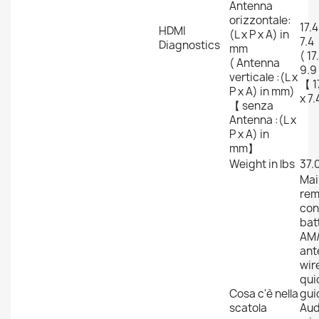
Antenna
orizzontale:
17.4
HDMI
(L x P x A) in
7.4
Diagnostics
mm
( 17
( Antenna
9.9
verticale :(L x
【 1
P x A) in mm)
x 7
【 senza
Antenna :(L x
P x A) in
mm】
Weight in lbs
37.
Mai
rem
con
bat
AM
ant
wire
qui
Cosa c'è nella
gui
scatola
Aud