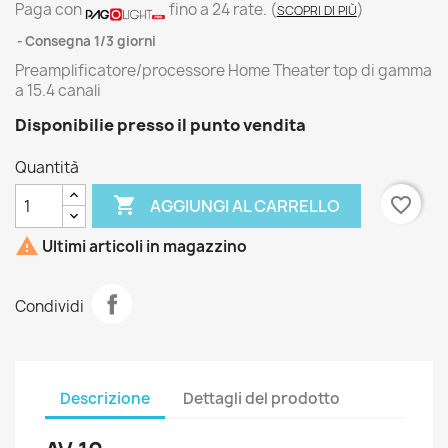
Paga con
fino a 24 rate.
(
)
SCOPRI DI PIÙ
Consegna 1/3 giorni
Preamplificatore/processore Home Theater top di gamma
a 15.4 canali
Disponibilie presso il punto vendita
Quantità

favorite_border
AGGIUNGI AL CARRELLO

Ultimi articoli in magazzino
Condividi
Descrizione
Dettagli del prodotto