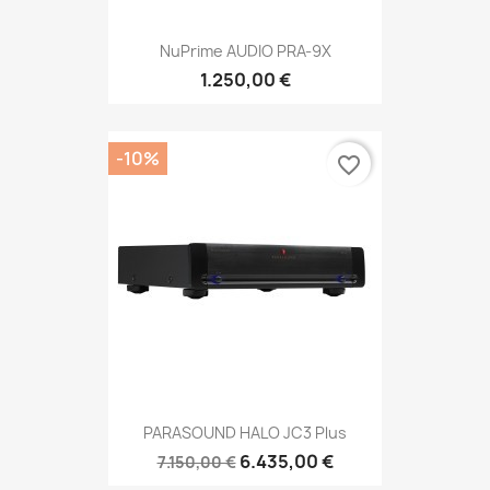
NuPrime AUDIO PRA-9X
1.250,00 €
-10%
favorite_border
PARASOUND HALO JC3 Plus
6.435,00 €
7.150,00 €