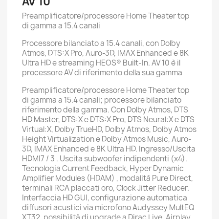
AV 10
Preamplificatore/processore Home Theater top
di gamma a 15.4 canali
Processore bilanciato a 15.4 canali, con Dolby
Atmos, DTS:X Pro, Auro-3D, IMAX Enhanced e 8K
Ultra HD e streaming HEOS® Built-In. AV 10 è il
processore AV di riferimento della sua gamma
Preamplificatore/processore Home Theater top
di gamma a 15.4 canali; processore bilanciato
riferimento della gamma. Con Dolby Atmos, DTS
HD Master, DTS:X e DTS:X Pro, DTS Neural:X e DTS
Virtual:X, Dolby TrueHD, Dolby Atmos, Dolby Atmos
Height Virtualization e Dolby Atmos Music, Auro-
3D, IMAX Enhanced e 8K Ultra HD. Ingresso/Uscita
HDMI7 / 3 . Uscita subwoofer indipendenti (x4).
Tecnologia Current Feedback, Hyper Dynamic
Amplifier Modules (HDAM) , modalità Pure Direct,
terminali RCA placcati oro, Clock Jitter Reducer.
Interfaccia HD GUI, configurazione automatica
diffusori acustici via microfono Audyssey MultEQ
XT32, possibilità di upgrade a Dirac Live. Airplay