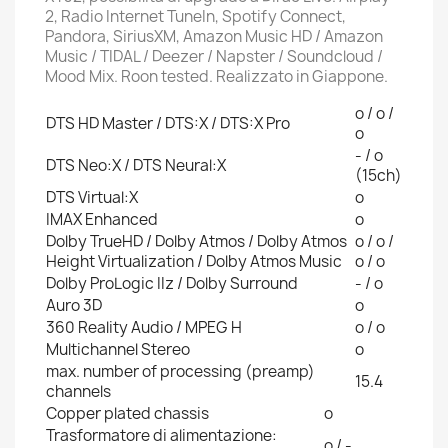
2, Radio Internet TuneIn, Spotify Connect,
Pandora, SiriusXM, Amazon Music HD / Amazon
Music / TIDAL / Deezer / Napster / Soundcloud /
Mood Mix. Roon tested. Realizzato in Giappone.
o / o /
DTS HD Master / DTS:X / DTS:X Pro
o
- / o
DTS Neo:X / DTS Neural:X
(15ch)
DTS Virtual:X
o
IMAX Enhanced
o
Dolby TrueHD / Dolby Atmos / Dolby Atmos
o / o /
Height Virtualization / Dolby Atmos Music
o / o
Dolby ProLogic IIz / Dolby Surround
- / o
Auro 3D
o
360 Reality Audio / MPEG H
o / o
Multichannel Stereo
o
max. number of processing (preamp)
15.4
channels
Copper plated chassis
o
Trasformatore di alimentazione:
o / -