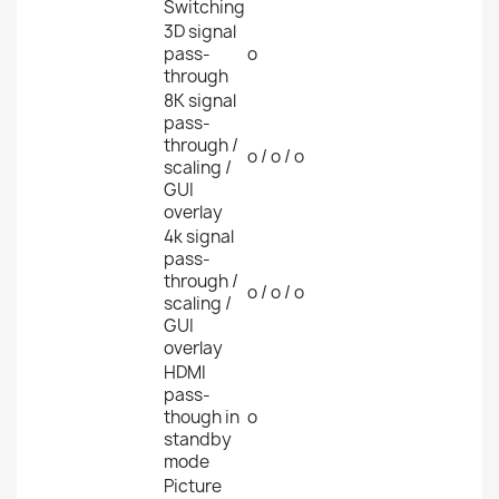
Switching
3D signal
pass-
o
through
8K signal
pass-
through /
o / o / o
scaling /
GUI
overlay
4k signal
pass-
through /
o / o / o
scaling /
GUI
overlay
HDMI
pass-
though in
o
standby
mode
Picture