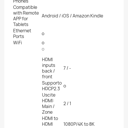
Phones
Compatible
with Remote
Android / iOS / Amazon Kindle
APP for
Tablets
Ethernet
o
Ports
WiFi
o
o
HDMI
inputs
7 / -
back /
front
Supporto
o
HDCP2.3
Uscite
HDMI:
2 / 1
Main /
Zone
HDMI to
HDMI
1080P/4K to 8K