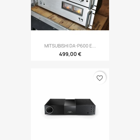
MITSUBISHI DA-P600 E...
499,00 €
favorite_border