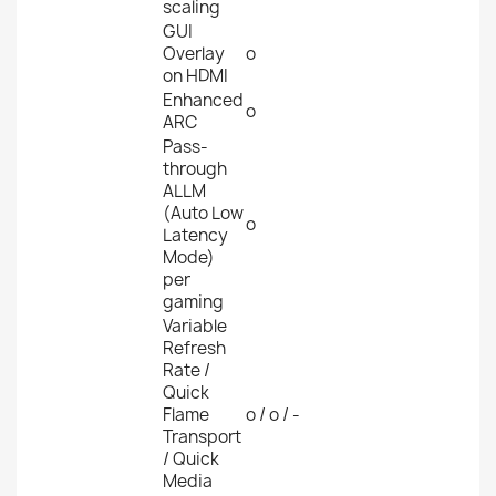
scaling
GUI
Overlay
o
on HDMI
Enhanced
o
ARC
Pass-
through
ALLM
(Auto Low
o
Latency
Mode)
per
gaming
Variable
Refresh
Rate /
Quick
Flame
o / o / -
Transport
/ Quick
Media