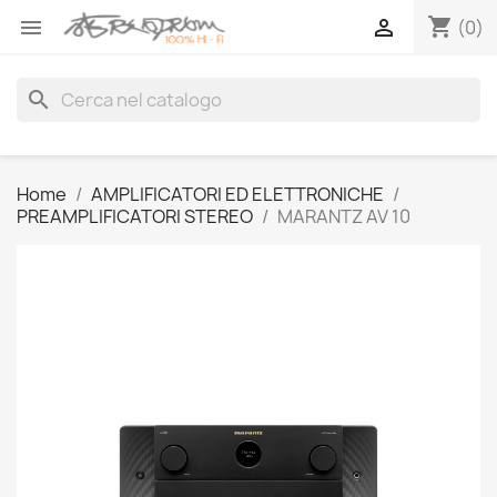
shopping_cart


(0)
search
Home
AMPLIFICATORI ED ELETTRONICHE
PREAMPLIFICATORI STEREO
MARANTZ AV 10