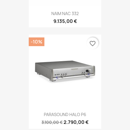
NAIM NAC 332
9.135,00 €
-10%
favorite_border
PARASOUND HALO P6
2.790,00 €
3.100,00 €