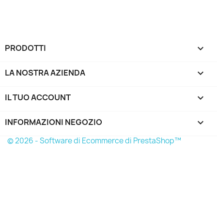
PRODOTTI

LA NOSTRA AZIENDA

IL TUO ACCOUNT

INFORMAZIONI NEGOZIO
keyboard_arrow_down
© 2026 - Software di Ecommerce di PrestaShop™