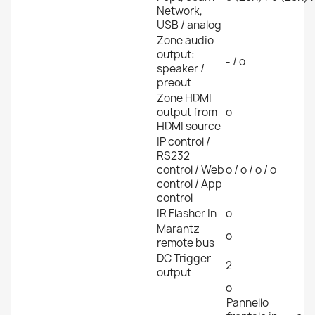
Network,
USB / analog
Zone audio
output:
- / o
speaker /
preout
Zone HDMI
output from
o
HDMI source
IP control /
RS232
control / Web
o / o / o / o
control / App
control
IR Flasher In
o
Marantz
o
remote bus
DC Trigger
2
output
o
Pannello