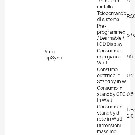
frontale in
o
metallo
Telecomando
RC
di sistema
Pre-
programmed
o / 
/ Learnable /
LCD Display
Consumo di
Auto
energia in
90
LipSync
Watt
Consumo
elettrico in
0.2
Standby in W
Consumo in
standby CEC
0.5
in Watt
Consumo in
Les
standby di
2.0
rete in Watt
Dimensioni
massime