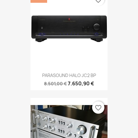
favorite_border
PARASOUND HALO JC2 BP
7.650,90 €
8.501,00 €
favorite_border