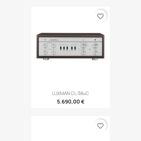
favorite_border
LUXMAN CL-38uC
5.690,00 €
favorite_border