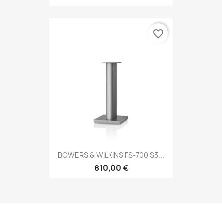
favorite_border
BOWERS & WILKINS FS‑700 S3...
810,00 €