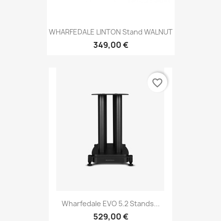
WHARFEDALE LINTON Stand WALNUT
349,00 €
favorite_border
Wharfedale EVO 5.2 Stands...
529,00 €