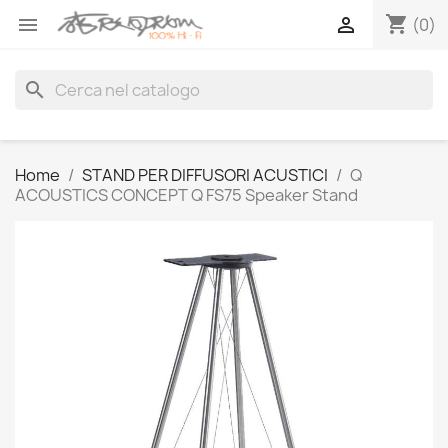
shopping_cart


(0)
search
Home
STAND PER DIFFUSORI ACUSTICI
Q
ACOUSTICS CONCEPT Q FS75 Speaker Stand