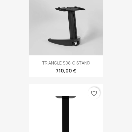
TRIANGLE S08-C STAND
710,00 €
favorite_border