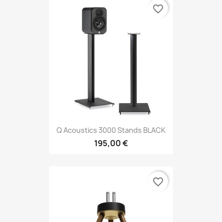
favorite_border
Q Acoustics 3000 Stands BLACK
195,00 €
favorite_border