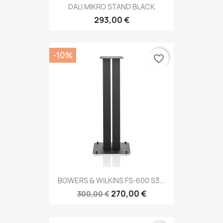
DALI MIKRO STAND BLACK
293,00 €
-10%
favorite_border
BOWERS & WILKINS FS-600 S3...
270,00 €
300,00 €