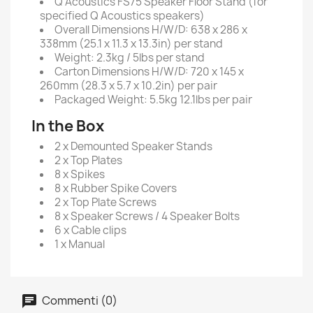
Q Acoustics FS75 Speaker Floor Stand (for
specified Q Acoustics speakers)
Overall Dimensions H/W/D: 638 x 286 x
338mm (25.1 x 11.3 x 13.3in) per stand
Weight: 2.3kg / 5lbs per stand
Carton Dimensions H/W/D: 720 x 145 x
260mm (28.3 x 5.7 x 10.2in) per pair
Packaged Weight: 5.5kg 12.1lbs per pair
In the Box
2 x Demounted Speaker Stands
2 x Top Plates
8 x Spikes
8 x Rubber Spike Covers
2 x Top Plate Screws
8 x Speaker Screws / 4 Speaker Bolts
6 x Cable clips
1 x Manual
Commenti (0)