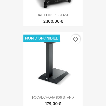
DALI EPIKORE STAND
2.100,00 €
NON DISPONIBILE
favorite_border
FOCAL CHORA 806 STAND
179,00 €