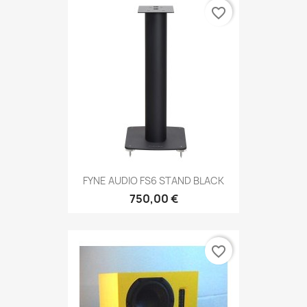
favorite_border
FYNE AUDIO FS6 STAND BLACK
750,00 €
favorite_border