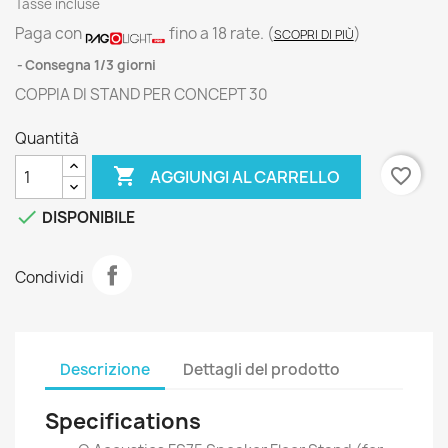
Tasse incluse
Paga con
fino a 18 rate.
(
)
SCOPRI DI PIÙ
Consegna 1/3 giorni
COPPIA DI STAND PER CONCEPT 30
Quantità

favorite_border
AGGIUNGI AL CARRELLO

DISPONIBILE
Condividi
Descrizione
Dettagli del prodotto
Specifications