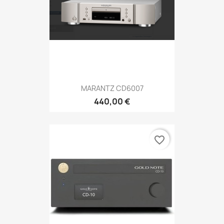
MARANTZ CD6007
440,00 €
favorite_border