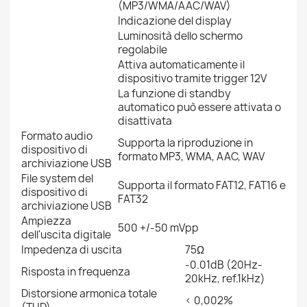
(MP3/WMA/AAC/WAV)
Indicazione del display
Luminosità dello schermo
regolabile
Attiva automaticamente il
dispositivo tramite trigger 12V
La funzione di standby
automatico può essere attivata o
disattivata
Formato audio
Supporta la riproduzione in
dispositivo di
formato MP3, WMA, AAC, WAV
archiviazione USB
File system del
Supporta il formato FAT12, FAT16 e
dispositivo di
FAT32
archiviazione USB
Ampiezza
500 +/-50 mVpp
dell'uscita digitale
Impedenza di uscita
75Ω
-0.01dB (20Hz-
Risposta in frequenza
20kHz, ref.1kHz)
Distorsione armonica totale
< 0,002%