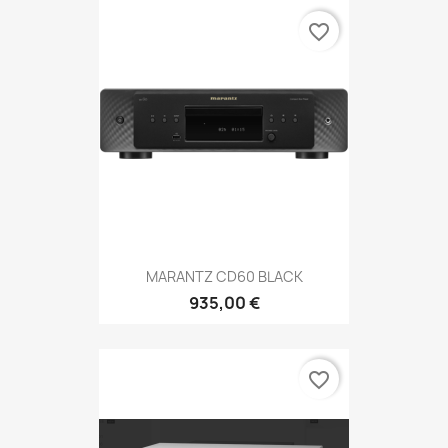
favorite_border
MARANTZ CD60 BLACK
935,00 €
favorite_border