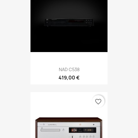
NAD C538
419,00 €
favorite_border