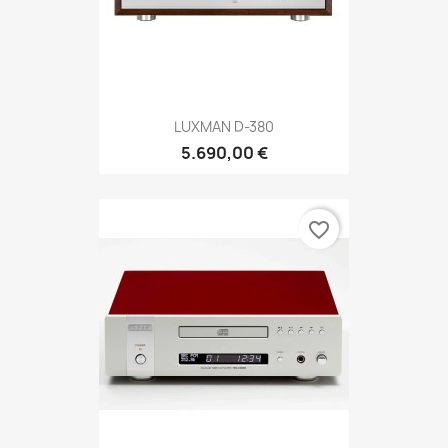
LUXMAN D-380
5.690,00 €
favorite_border