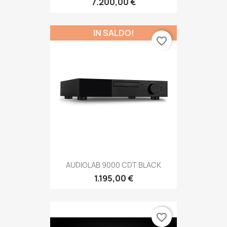
7.200,00 €
IN SALDO!
favorite_border
AUDIOLAB 9000 CDT BLACK
1.195,00 €
favorite_border