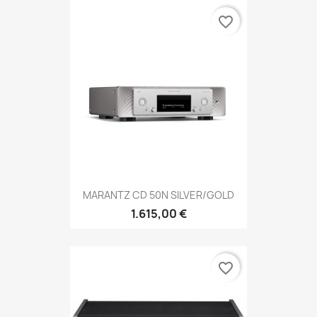
favorite_border
MARANTZ CD 50N SILVER/GOLD
1.615,00 €
favorite_border