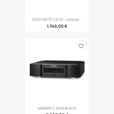
GOLD NOTE CD 10 - Lettore...
1.749,00 €
favorite_border
MARANTZ SA10 BLACK