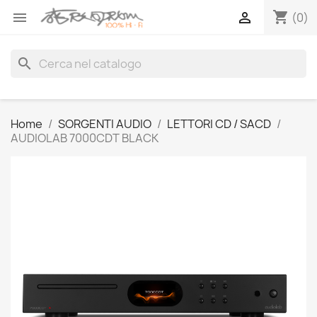
shopping_cart


(0)
search
Home
SORGENTI AUDIO
LETTORI CD / SACD
AUDIOLAB 7000CDT BLACK