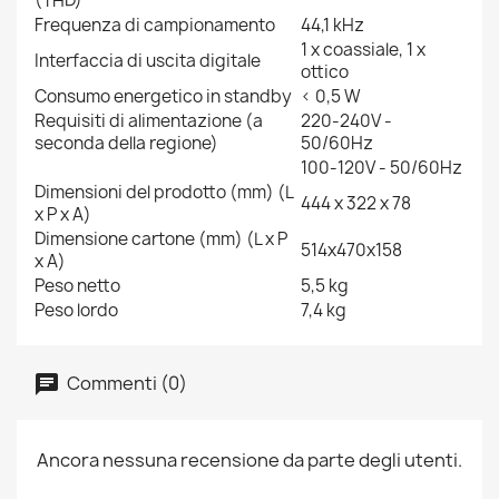
(THD)
Frequenza di campionamento
44,1 kHz
1 x coassiale, 1 x
Interfaccia di uscita digitale
ottico
Consumo energetico in standby
< 0,5 W
Requisiti di alimentazione (a
220-240V -
seconda della regione)
50/60Hz
100-120V - 50/60Hz
Dimensioni del prodotto (mm) (L
444 x 322 x 78
x P x A)
Dimensione cartone (mm) (L x P
514x470x158
x A)
Peso netto
5,5 kg
Peso lordo
7,4 kg
Commenti (0)
Ancora nessuna recensione da parte degli utenti.