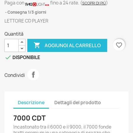
Paga con
fino a 24 rate.
(
)
SCOPRI DI PIÙ
Consegna 1/3 giorni
LETTORE CD PLAYER
Quantità

favorite_border
AGGIUNGI AL CARRELLO

DISPONIBILE
Condividi
Descrizione
Dettagli del prodotto
7000 CDT
Incastonato tra il 6000 e il 9000, il 7000 fonde
tratti premium in una categoria di prezzo che