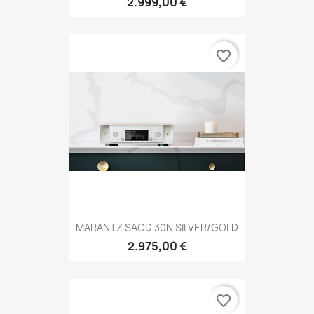
2.999,00 €
favorite_border
MARANTZ SACD 30N SILVER/GOLD
2.975,00 €
favorite_border