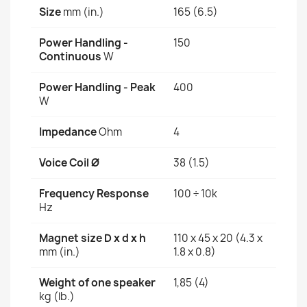
Size
mm (in.)
165 (6.5)
Power Handling -
150
Continuous
W
Power Handling - Peak
400
W
Impedance
Ohm
4
Voice Coil Ø
38 (1.5)
Frequency Response
100 ÷ 10k
Hz
Magnet size D x d x h
110 x 45 x 20 (4.3 x
mm (in.)
1.8 x 0.8)
Weight of one speaker
1,85 (4)
kg (lb.)