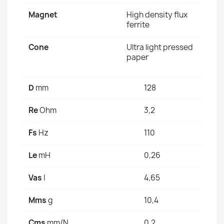
Magnet
High density flux
ferrite
Cone
Ultra light pressed
paper
D
mm
128
Re
Ohm
3,2
Fs
Hz
110
Le
mH
0,26
Vas
I
4,65
Mms
g
10,4
Cms
mm/N
0,2