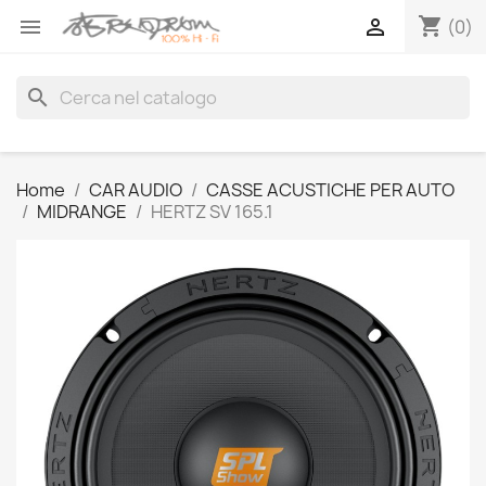
shopping_cart


(0)
search
Home
CAR AUDIO
CASSE ACUSTICHE PER AUTO
MIDRANGE
HERTZ SV 165.1