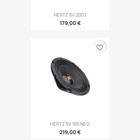
HERTZ SV 200.1
179,00 €
favorite_border
HERTZ SV 165 NEO
219,00 €