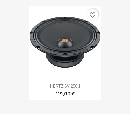
favorite_border
HERTZ SV 250.1
119,00 €