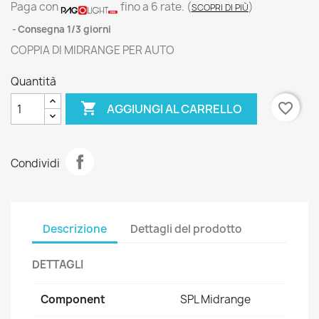
Paga con
fino a 6 rate.
(
)
SCOPRI DI PIÙ
Consegna 1/3 giorni
COPPIA DI MIDRANGE PER AUTO
Quantità

favorite_border
AGGIUNGI AL CARRELLO
Condividi
Descrizione
Dettagli del prodotto
DETTAGLI
Component
SPL Midrange