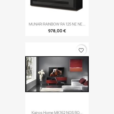
MUNARI RAINBOW RA 125 NE NE...
978,00 €
favorite_border
Kairos Home MK162 NOS RO...