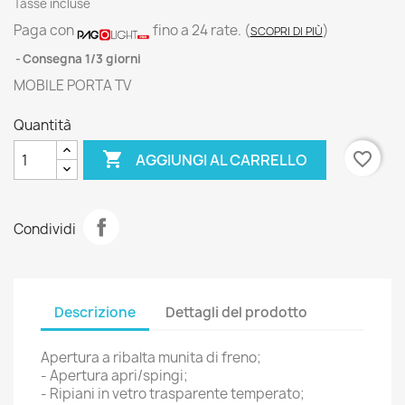
Tasse incluse
Paga con
fino a 24 rate.
(
)
SCOPRI DI PIÙ
Consegna 1/3 giorni
MOBILE PORTA TV
Quantità

favorite_border
AGGIUNGI AL CARRELLO
Condividi
Descrizione
Dettagli del prodotto
Apertura a ribalta munita di freno;
- Apertura apri/spingi;
- Ripiani in vetro trasparente temperato;