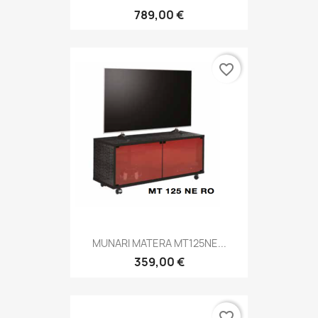
789,00 €
favorite_border
MUNARI MATERA MT125NE...
359,00 €
favorite_border