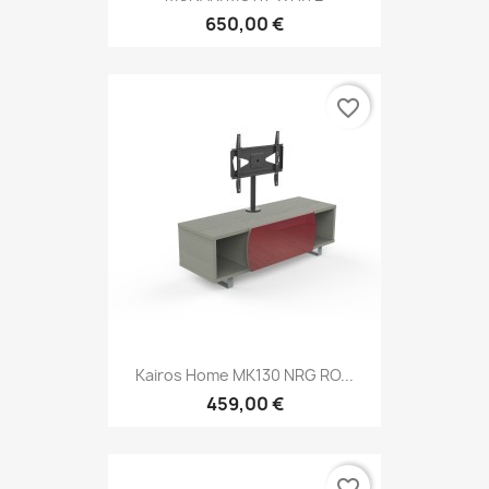
650,00 €
favorite_border
Kairos Home MK130 NRG RO...
459,00 €
favorite_border