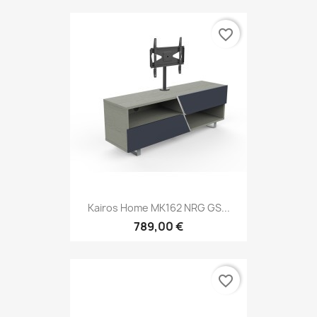
favorite_border
Kairos Home MK162 NRG GS...
789,00 €
favorite_border