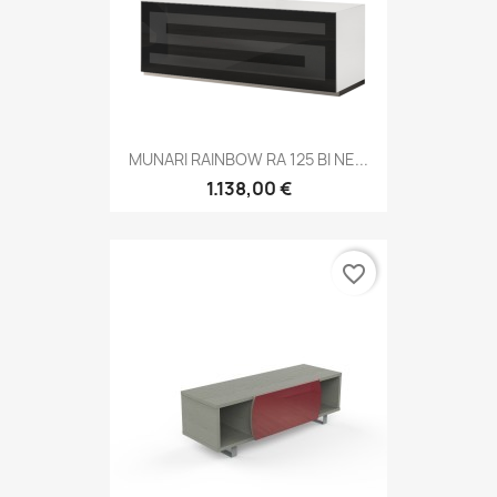
MUNARI RAINBOW RA 125 BI NE...
1.138,00 €
favorite_border