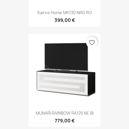
Kairos Home MK130 NRG RO
399,00 €
favorite_border
MUNARI RAINBOW RA125 NE BI
779,00 €