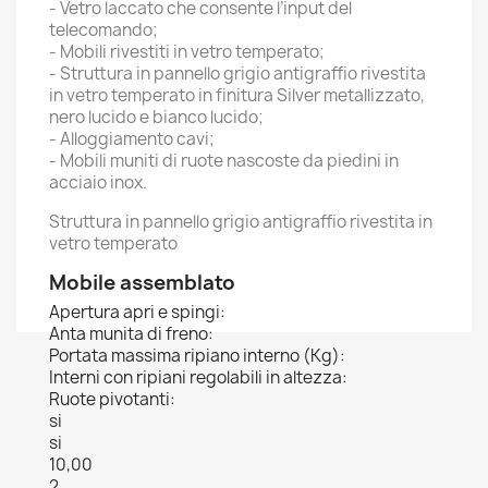
- Vetro laccato che consente l’input del
telecomando;
- Mobili rivestiti in vetro temperato;
- Struttura in pannello grigio antigraffio rivestita
in vetro temperato in finitura Silver metallizzato,
nero lucido e bianco lucido;
- Alloggiamento cavi;
- Mobili muniti di ruote nascoste da piedini in
acciaio inox.
Struttura in pannello grigio antigraffio rivestita in
vetro temperato
Mobile assemblato
Apertura apri e spingi:
Anta munita di freno:
Portata massima ripiano interno (Kg):
Interni con ripiani regolabili in altezza:
Ruote pivotanti:
si
si
10,00
2