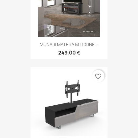
MUNARI MATERA MT100NE...
249,00 €
favorite_border