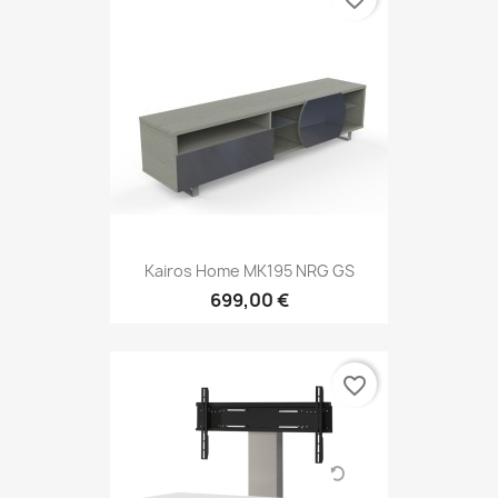
Kairos Home MK195 NRG GS
699,00 €
favorite_border