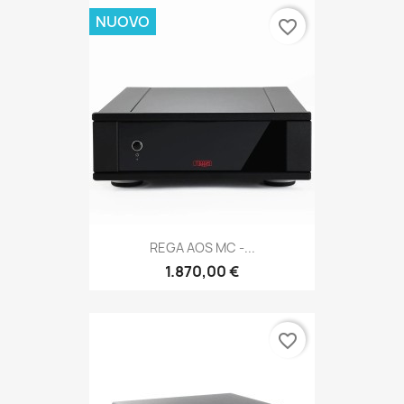
NUOVO
favorite_border
REGA AOS MC -...
1.870,00 €
favorite_border