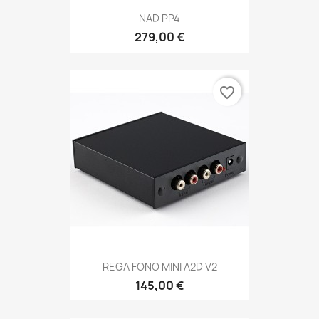
NAD PP4
279,00 €
favorite_border
REGA FONO MINI A2D V2
145,00 €