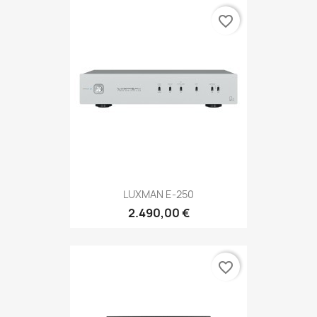
favorite_border
LUXMAN E-250
2.490,00 €
favorite_border