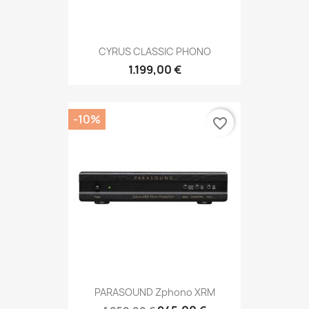
CYRUS CLASSIC PHONO
1.199,00 €
-10%
favorite_border
PARASOUND Zphono XRM