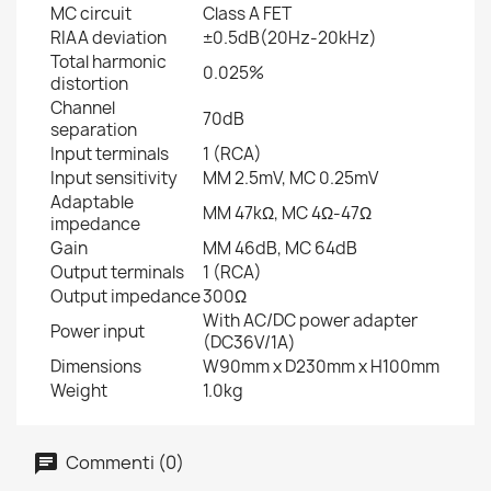
MC circuit
Class A FET
RIAA deviation
±0.5dB(20Hz-20kHz)
Total harmonic
0.025%
distortion
Channel
70dB
separation
Input terminals
1 (RCA)
Input sensitivity
MM 2.5mV, MC 0.25mV
Adaptable
MM 47kΩ, MC 4Ω-47Ω
impedance
Gain
MM 46dB, MC 64dB
Output terminals
1 (RCA)
Output impedance
300Ω
With AC/DC power adapter
Power input
(DC36V/1A)
Dimensions
W90mm x D230mm x H100mm
Weight
1.0kg
Commenti (0)