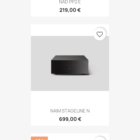
NAD PP2 E
219,00 €
favorite_border
NAIM STAGELINE N
699,00 €