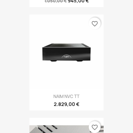
945,00 €
1.050,00 €
favorite_border
NAIM NVC TT
2.829,00 €
favorite_border