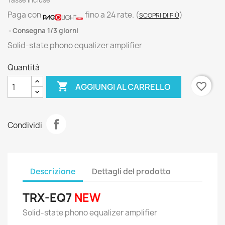
Tasse incluse
Paga con
fino a 24 rate.
(
)
SCOPRI DI PIÙ
Consegna 1/3 giorni
Solid-state phono equalizer amplifier
Quantità

favorite_border
AGGIUNGI AL CARRELLO
Condividi
Descrizione
Dettagli del prodotto
TRX-EQ7
NEW
Solid-state phono equalizer amplifier