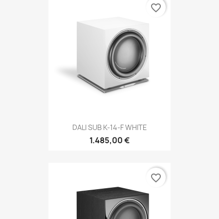
favorite_border
DALI SUB K-14-F WHITE
1.485,00 €
favorite_border