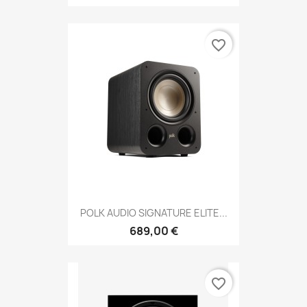
favorite_border
POLK AUDIO SIGNATURE ELITE...
689,00 €
favorite_border