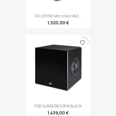
VELODYNE MicroVee Mk2...
1.320,00 €
favorite_border
PSB SUBSERIES BP8 BLACK
1.439,00 €