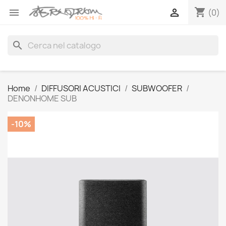
shopping_cart


(0)
search
Home
DIFFUSORI ACUSTICI
SUBWOOFER
DENONHOME SUB
-10%