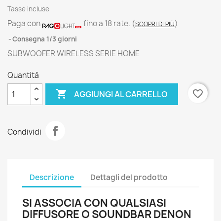
Tasse incluse
Paga con
fino a 18 rate.
(
)
SCOPRI DI PIÙ
Consegna 1/3 giorni
SUBWOOFER WIRELESS SERIE HOME
Quantità

favorite_border
AGGIUNGI AL CARRELLO
Condividi
Descrizione
Dettagli del prodotto
SI ASSOCIA CON
QUALSIASI
DIFFUSORE O SOUNDBAR DENON