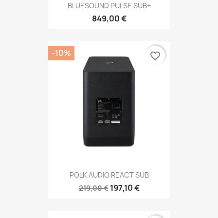
BLUESOUND PULSE SUB+
849,00 €
-10%
favorite_border
POLK AUDIO REACT SUB
197,10 €
219,00 €