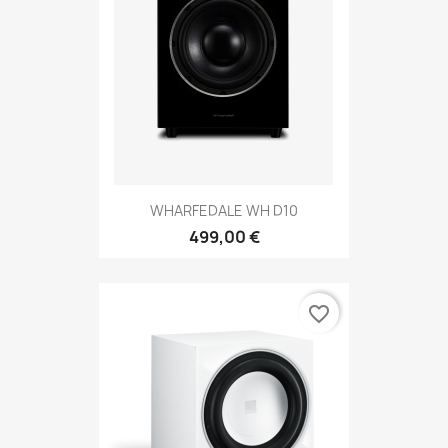
WHARFEDALE WH D10
499,00 €
favorite_border