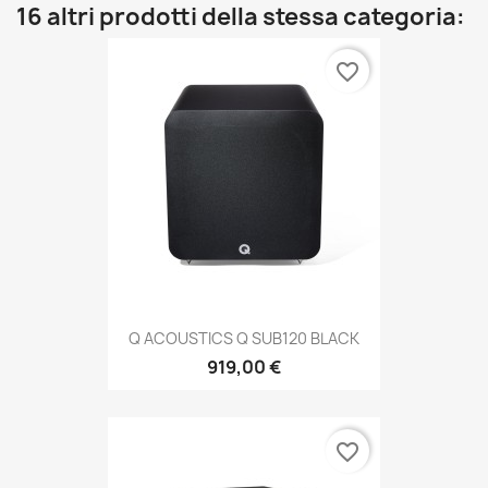
16 altri prodotti della stessa categoria:
favorite_border
Q ACOUSTICS Q SUB120 BLACK
919,00 €
favorite_border