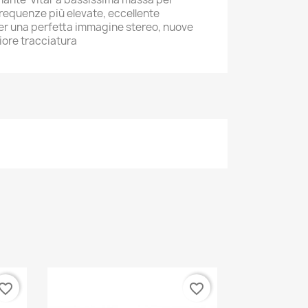
requenze più elevate, eccellente
er una perfetta immagine stereo, nuove
iore tracciatura
vorite_border
favorite_border