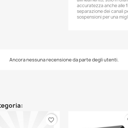
accuratezza anche alle f
separazione dei canali p
sospensioni per una migl
Ancora nessuna recensione da parte degli utenti.
ategoria:
favorite_border
fa