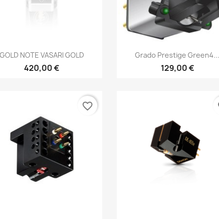
Anteprima
Anteprima


GOLD NOTE VASARI GOLD
Grado Prestige Green4..
420,00 €
129,00 €
favorite_border
fa