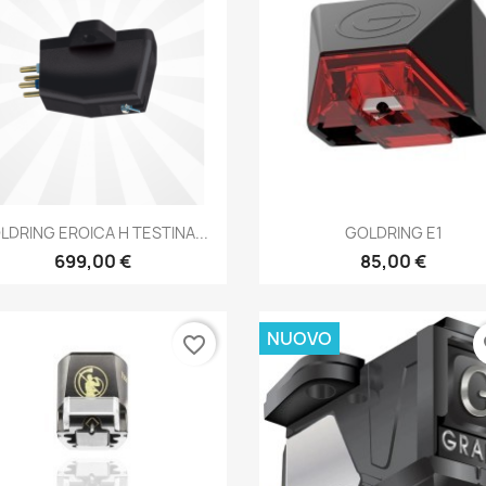
Anteprima
Anteprima


LDRING EROICA H TESTINA...
GOLDRING E1
699,00 €
85,00 €
NUOVO
favorite_border
fa