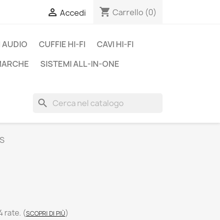
shopping_cart

Carrello
(0)
Accedi
 AUDIO
CUFFIE HI-FI
CAVI HI-FI
 MARCHE
SISTEMI ALL-IN-ONE
search
S
4 rate.
(
)
SCOPRI DI PIÙ