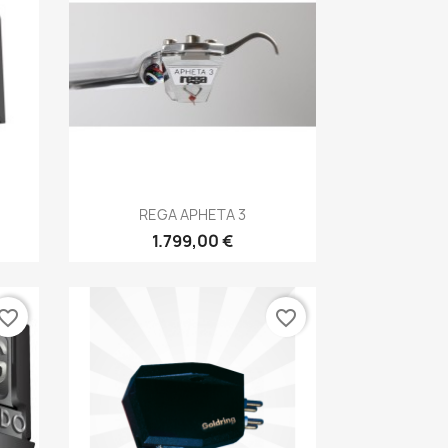
Anteprima

REGA APHETA 3
1.799,00 €
vorite_border
favorite_border