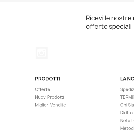
Ricevi le nostre 
offerte speciali
Instagram
PRODOTTI
LA N
Offerte
Spediz
Nuovi Prodotti
TERMIN
Migliori Vendite
Chi Si
Diritt
Note L
Metodi