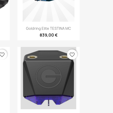
Anteprima

.
Goldring Elite TESTINA MC
839,00 €
vorite_border
favorite_border