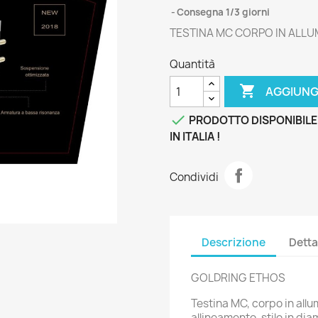
Consegna 1/3 giorni
TESTINA MC CORPO IN ALLU
Quantità

AGGIUNG

PRODOTTO DISPONIBILE
IN ITALIA !
Condividi
Descrizione
Detta
GOLDRING ETHOS
Testina MC, corpo in allu
allineamento, stilo in di