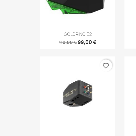
Anteprima

GOLDRING E2
99,00 €
110,00 €
favorite_border