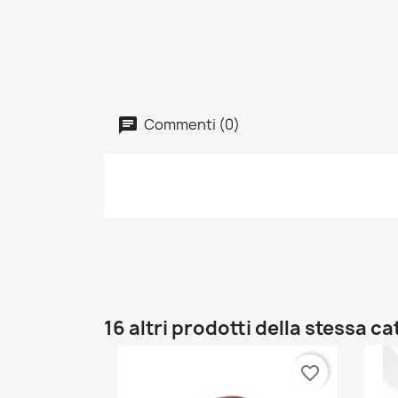
Commenti (0)
16 altri prodotti della stessa c
favorite_border