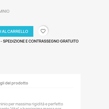
MINIO
favorite_border
I AL CARRELLO
 - SPEDIZIONE E CONTRASSEGNO GRATUITO
gli del prodotto
minio per massima rigidità e perfetto
amante 'Vital' a bassissima massa per