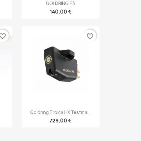
Anteprima

GOLDRING E3
140,00 €
vorite_border
favorite_border
Anteprima

Goldring Eroica HX Testina...
729,00 €