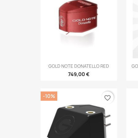
Anteprima

GOLD NOTE DONATELLO RED
GO
749,00 €
-10%
favorite_border