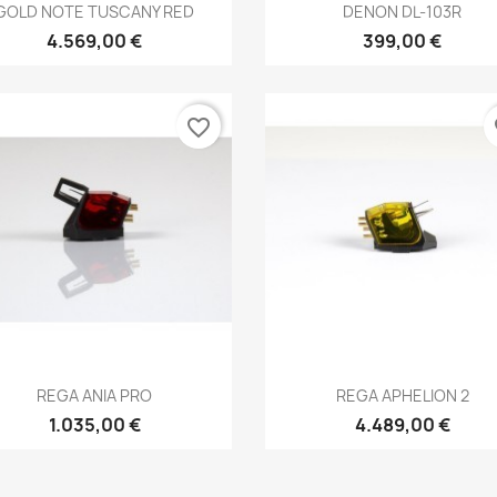
Anteprima
Anteprima


GOLD NOTE TUSCANY RED
DENON DL-103R
4.569,00 €
399,00 €
favorite_border
fa
Anteprima
Anteprima


REGA ANIA PRO
REGA APHELION 2
1.035,00 €
4.489,00 €