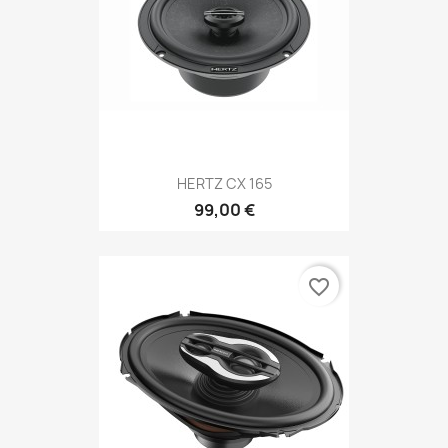
HERTZ CX 165
99,00 €
favorite_border