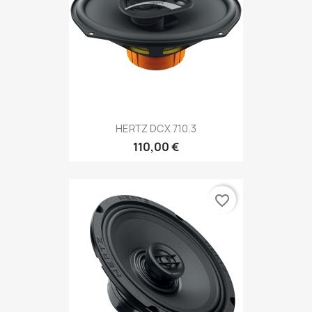
HERTZ DCX 710.3
110,00 €
favorite_border