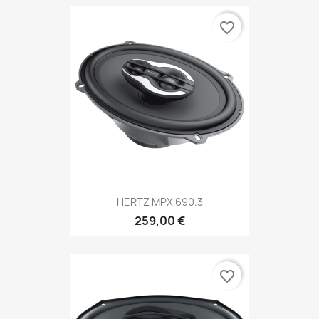
favorite_border
HERTZ MPX 690.3
259,00 €
favorite_border