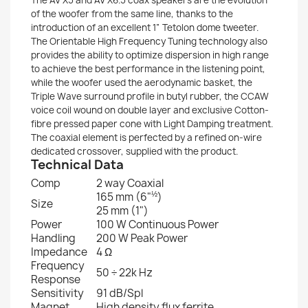
The AV X5 and AV X6.5 coax speakers are the evolution
of the woofer from the same line, thanks to the
introduction of an excellent 1” Tetolon dome tweeter.
The Orientable High Frequency Tuning technology also
provides the ability to optimize dispersion in high range
to achieve the best performance in the listening point,
while the woofer used the aerodynamic basket, the
Triple Wave surround profile in butyl rubber, the CCAW
voice coil wound on double layer and exclusive Cotton-
fibre pressed paper cone with Light Damping treatment.
The coaxial element is perfected by a refined on-wire
dedicated crossover, supplied with the product.
Technical Data
Comp
2 way Coaxial
½
165 mm (6"
)
Size
25 mm (1")
Power
100 W Continuous Power
Handling
200 W Peak Power
Impedance
4 Ω
Frequency
50 ÷ 22k Hz
Response
Sensitivity
91 dB/Spl
Magnet
High density flux ferrite