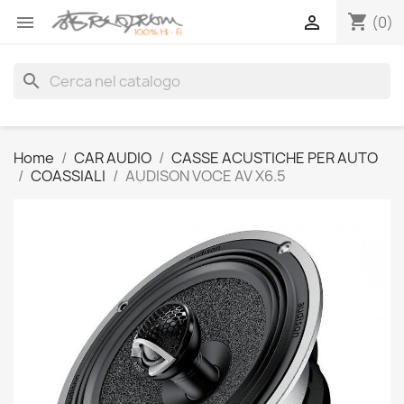
shopping_cart


(0)
search
Home
CAR AUDIO
CASSE ACUSTICHE PER AUTO
COASSIALI
AUDISON VOCE AV X6.5