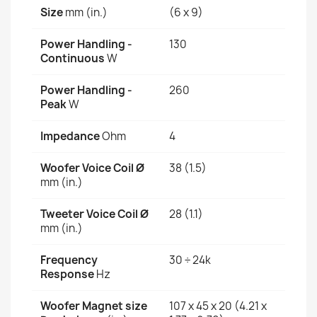
Size
mm (in.)
(6 x 9)
Power Handling -
130
Continuous
W
Power Handling -
260
Peak
W
Impedance
Ohm
4
Woofer Voice Coil Ø
38 (1.5)
mm (in.)
Tweeter Voice Coil Ø
28 (1.1)
mm (in.)
Frequency
30 ÷ 24k
Response
Hz
Woofer Magnet size
107 x 45 x 20 (4.21 x