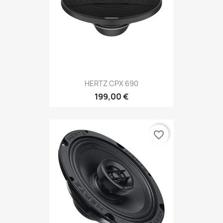
HERTZ CPX 690
199,00 €
favorite_border