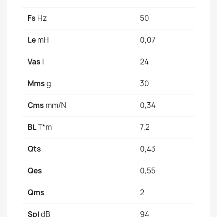
Fs
Hz
50
Le
mH
0,07
Vas
I
24
Mms
g
30
Cms
mm/N
0,34
BL
T*m
7,2
Qts
0,43
Qes
0,55
Qms
2
Spl
dB
94