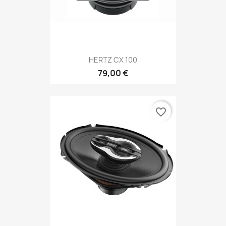
HERTZ CX 100
79,00 €
favorite_border