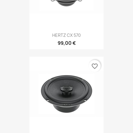
HERTZ CX 570
99,00 €
favorite_border