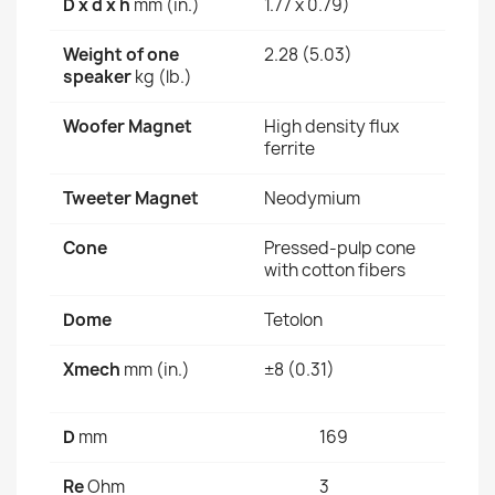
D x d x h
mm (in.)
1.77 x 0.79)
Weight of one
2.28 (5.03)
speaker
kg (lb.)
Woofer Magnet
High density flux
ferrite
Tweeter Magnet
Neodymium
Cone
Pressed-pulp cone
with cotton fibers
Dome
Tetolon
Xmech
mm (in.)
±8 (0.31)
D
mm
169
Re
Ohm
3