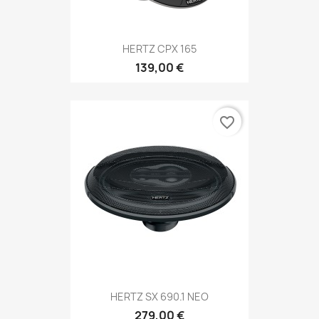
HERTZ CPX 165
139,00 €
favorite_border
HERTZ SX 690.1 NEO
279,00 €