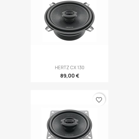
HERTZ CX 130
89,00 €
favorite_border