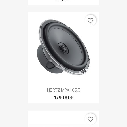
favorite_border
HERTZ MPX 165.3
179,00 €
favorite_border