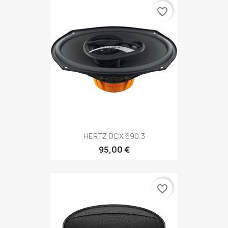
favorite_border
HERTZ DCX 690.3
95,00 €
favorite_border