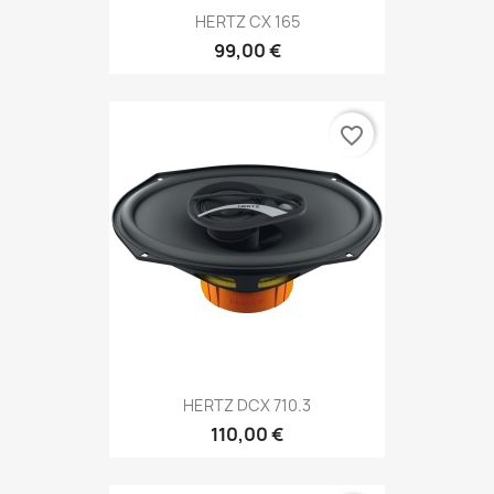
HERTZ CX 165
99,00 €
favorite_border
HERTZ DCX 710.3
110,00 €