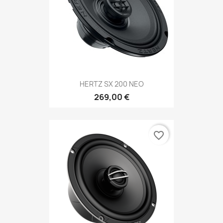
HERTZ SX 200 NEO
269,00 €
favorite_border