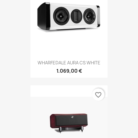
WHARFEDALE AURA CS WHITE
1.069,00 €
favorite_border