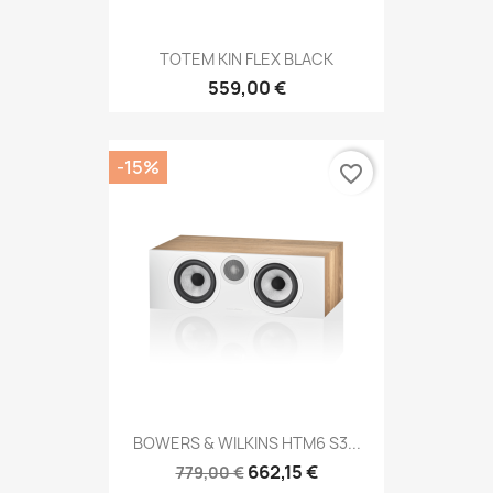
TOTEM KIN FLEX BLACK
559,00 €
-15%
favorite_border
BOWERS & WILKINS HTM6 S3...
662,15 €
779,00 €