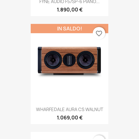
FYNE AUDIO F57SP-6 PIANO...
1.890,00 €
IN SALDO!
favorite_border
WHARFEDALE AURA CS WALNUT
1.069,00 €