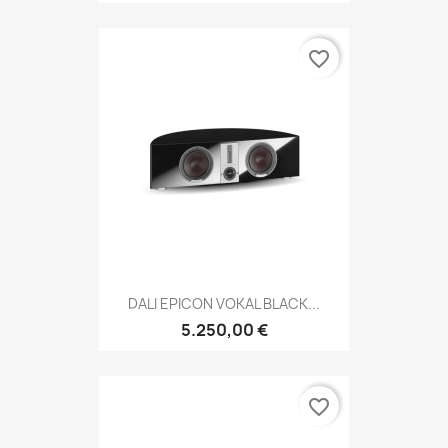
favorite_border
DALI EPICON VOKAL BLACK...
5.250,00 €
favorite_border