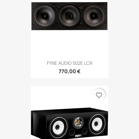
FYNE AUDIO 502E LCR
770,00 €
favorite_border