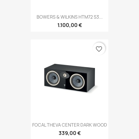
BOWERS & WILKINS HTM72 S3...
1.100,00 €
favorite_border
FOCAL THEVA CENTER DARK WOOD
339,00 €