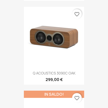
favorite_border
Q ACOUSTICS 3090C OAK
299,00 €
IN SALDO!
favorite_border