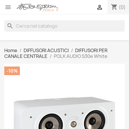
shopping_cart


(0)
search
Home
DIFFUSORI ACUSTICI
DIFFUSORI PER
CANALE CENTRALE
POLK AUDIO S30e White
-10%