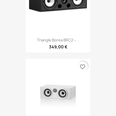
Triangle Borea BRC2 –...
349,00 €
favorite_border