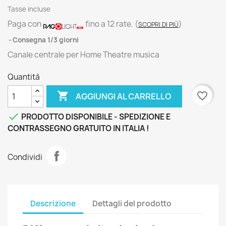
Tasse incluse
Paga con
fino a 12 rate.
(
)
SCOPRI DI PIÙ
Consegna 1/3 giorni
Canale centrale per Home Theatre musica
Quantità

favorite_border
AGGIUNGI AL CARRELLO

PRODOTTO DISPONIBILE - SPEDIZIONE E
CONTRASSEGNO GRATUITO IN ITALIA !
Condividi
Descrizione
Dettagli del prodotto