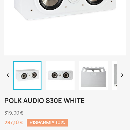


POLK AUDIO S30E WHITE
319,00 €
287,10 €
RISPARMIA 10%