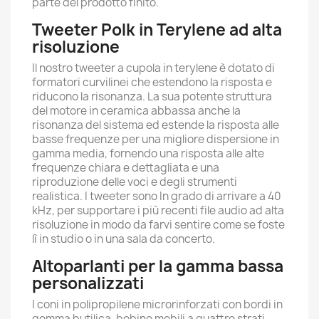
parte del prodotto finito.
Tweeter Polk in Terylene ad alta
risoluzione
Il nostro tweeter a cupola in terylene è dotato di
formatori curvilinei che estendono la risposta e
riducono la risonanza. La sua potente struttura
del motore in ceramica abbassa anche la
risonanza del sistema ed estende la risposta alle
basse frequenze per una migliore dispersione in
gamma media, fornendo una risposta alle alte
frequenze chiara e dettagliata e una
riproduzione delle voci e degli strumenti
realistica. I tweeter sono In grado di arrivare a 40
kHz, per supportare i più recenti file audio ad alta
risoluzione in modo da farvi sentire come se foste
lì in studio o in una sala da concerto.
Altoparlanti per la gamma bassa
personalizzati
I coni in polipropilene microrinforzati con bordi in
gomma butilica, bobine mobili a quattro strati,