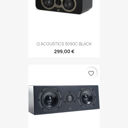
Q ACOUSTICS 3090C BLACK
299,00 €
favorite_border