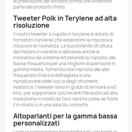
le prestazioni dei diffusori prima che diventino
parte del prodotto finito.
Tweeter Polk in Terylene ad alta
risoluzione
Il nostro tweeter a cupola in terylene è dotato di
formatori curvilinei che estendono la risposta e
riducono la risonanza. La sua potente struttura
del motore in ceramica abbassa anche la
risonanza del sistema ed estende la risposta alle
basse frequenze per una migliore dispersione in
gamma media, fornendo una risposta alle alte
frequenze chiara e dettagliata e una
riproduzione delle voci e degli strumenti
realistica. I tweeter sono In grado di arrivare a 40
kHz, per supportare i più recenti file audio ad alta
risoluzione in modo da farvi sentire come se foste
lì in studio o in una sala da concerto.
Altoparlanti per la gamma bassa
personalizzati
I coni in polipropilene microrinforzati con bordi in