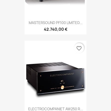
MASTERSOUND PF100 LIMITED...
42.740,00 €
favorite_border
ELECTROCOMPANIET AW250 R...