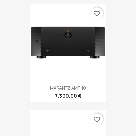
favorite_border
MARANTZ AMP 10
7.300,00 €
favorite_border