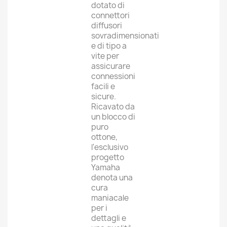
dotato di
connettori
diffusori
sovradimensionati
e di tipo a
vite per
assicurare
connessioni
facili e
sicure.
Ricavato da
un blocco di
puro
ottone,
l'esclusivo
progetto
Yamaha
denota una
cura
maniacale
per i
dettagli e