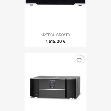
M2TECH CROSBY
1.615,00 €
favorite_border