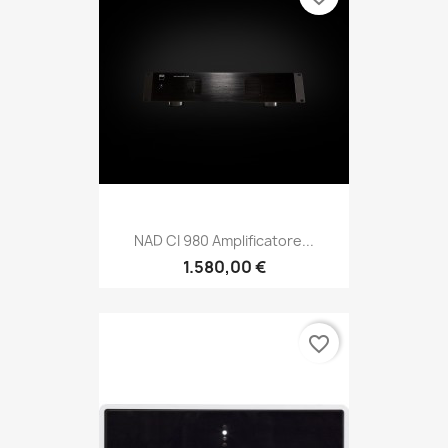
NAD CI 980 Amplificatore...
1.580,00 €
favorite_border