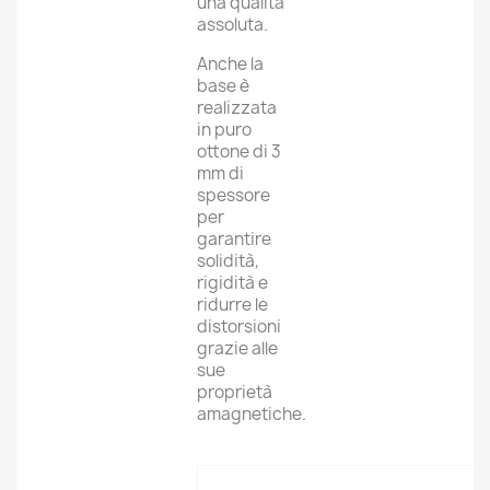
una qualità
assoluta.
Anche la
base è
realizzata
in puro
ottone di 3
mm di
spessore
per
garantire
solidità,
rigidità e
ridurre le
distorsioni
grazie alle
sue
proprietà
amagnetiche.