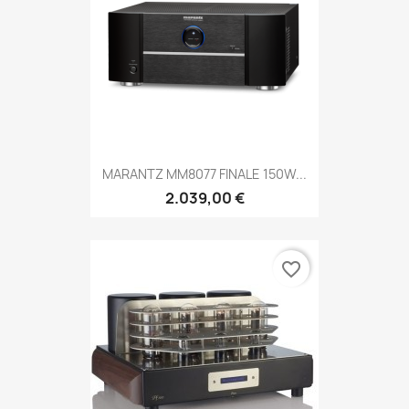
MARANTZ MM8077 FINALE 150W...
2.039,00 €
favorite_border