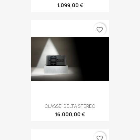
1.099,00 €
favorite_border
CLASSE' DELTA STEREO
16.000,00 €
favorite_border