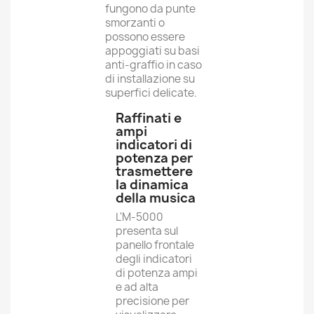
fungono da punte
smorzanti o
possono essere
appoggiati su basi
anti-graffio in caso
di installazione su
superfici delicate.
Raffinati e
ampi
indicatori di
potenza per
trasmettere
la dinamica
della musica
L'M-5000
presenta sul
panello frontale
degli indicatori
di potenza ampi
e ad alta
precisione per