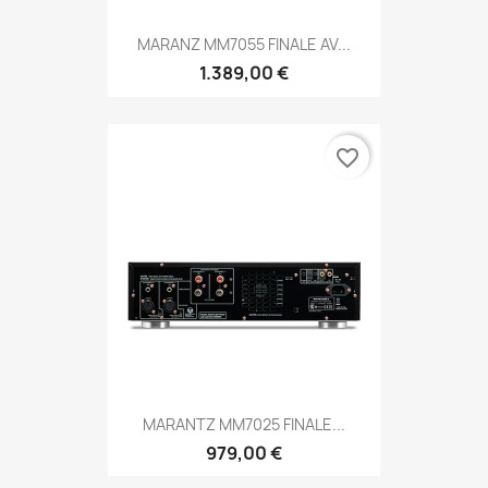
MARANZ MM7055 FINALE AV...
1.389,00 €
favorite_border
MARANTZ MM7025 FINALE...
979,00 €