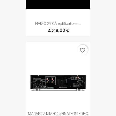
NAD C 298 Amplificatore...
2.319,00 €
favorite_border
MARANTZ MM7025 FINALE STEREO