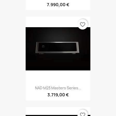
7.990,00 €
favorite_border
NAD M23 Masters Series...
3.719,00 €
favorite_border