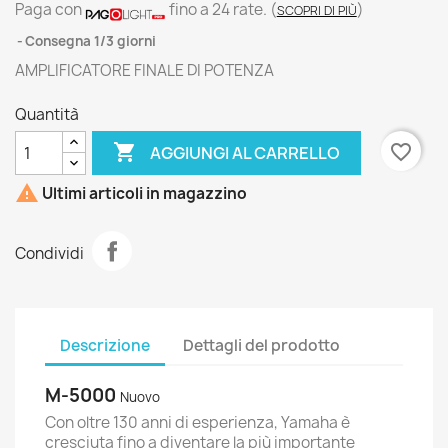
Paga con
fino a 24 rate.
(
)
SCOPRI DI PIÙ
Consegna 1/3 giorni
AMPLIFICATORE FINALE DI POTENZA
Quantità

favorite_border
AGGIUNGI AL CARRELLO

Ultimi articoli in magazzino
Condividi
Descrizione
Dettagli del prodotto
M-5000
Nuovo
Con oltre 130 anni di esperienza, Yamaha è
cresciuta fino a diventare la più importante