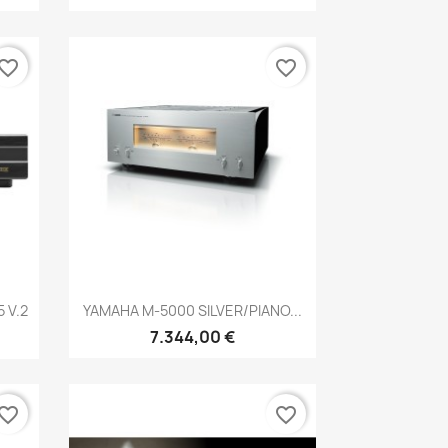
vorite_border
favorite_border
Anteprima

 V.2
YAMAHA M-5000 SILVER/PIANO...
7.344,00 €
vorite_border
favorite_border