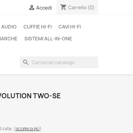
shopping_cart

Carrello
(0)
Accedi
 AUDIO
CUFFIE HI-FI
CAVI HI-FI
 MARCHE
SISTEMI ALL-IN-ONE
search
VOLUTION TWO-SE
4 rate.
(
)
SCOPRI DI PIÙ