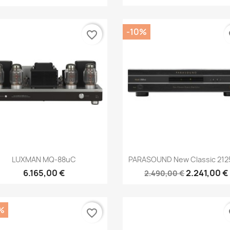
-10%
favorite_border
fa
Anteprima
Anteprima


LUXMAN MQ-88uC
PARASOUND New Classic 2125
6.165,00 €
2.241,00 €
2.490,00 €
%
favorite_border
fa