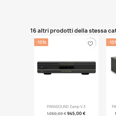
16 altri prodotti della stessa c
-10%
-10
favorite_border
Anteprima

PARASOUND Zamp V.3
P
945,00 €
1.050,00 €