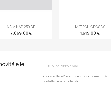
Anteprima
Anteprima


NAIM NAP 250 DR
M2TECH CROSBY
7.069,00 €
1.615,00 €
novità e le
Puoi annullare l'iscrizione in ogni momento. A qu
contatto nelle note legali.