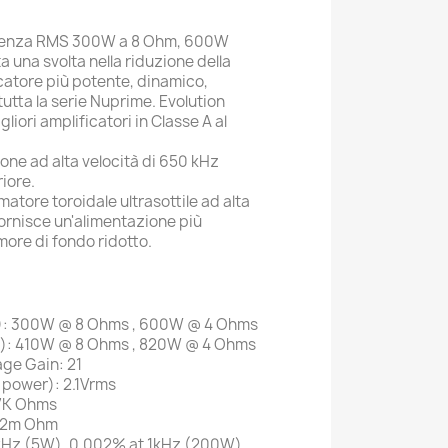
otenza RMS 300W a 8 Ohm, 600W
 una svolta nella riduzione della
icatore più potente, dinamico,
tutta la serie Nuprime. Evolution
iori amplificatori in Classe A al
ne ad alta velocità di 650 kHz
iore.
atore toroidale ultrasottile ad alta
ornisce un'alimentazione più
umore di fondo ridotto.
): 300W @ 8 Ohms , 600W @ 4 Ohms
): 410W @ 8 Ohms , 820W @ 4 Ohms
age Gain: 21
d power): 2.1Vrms
47K Ohms
 2m Ohm
kHz (5W), 0.002% at 1kHz (200W),