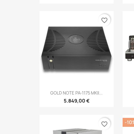
favorite_border
Anteprima

GOLD NOTE PA-1175 MKII...
5.849,00 €
-10
favorite_border