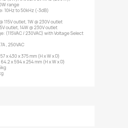
0W range
: 10Hz to 50kHz (-3dB)
 115V outlet, 1W @ 230V outlet
5V outlet, 14W @ 230V outlet
e: (115VAC / 230VAC) with Voltage Select
 7A , 250VAC
57 x 430 x 375 mm (H x W x D)
64.2 x 594 x 254 mm (H x W x D)
5kg
kg