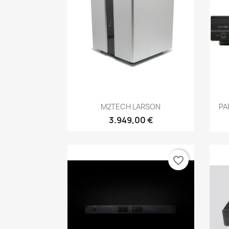
Anteprima

M2TECH LARSON
PA
3.949,00 €
favorite_border