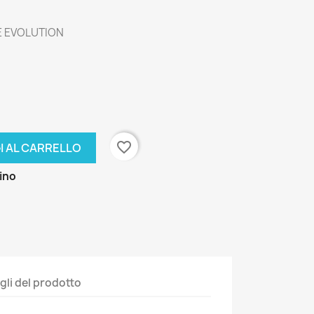
E EVOLUTION
favorite_border
I AL CARRELLO
zino
gli del prodotto