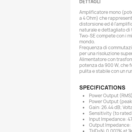
DETTAGLI
Amplificatore mono (p
a 4 Ohm) che rappresenta
distorsione ed è l'amplif
naturale e dettagliato di 
Two-SE compete con i migl
mondo.
Frequenza di commutazio
per una risoluzione super
Alimentatore con trasform
potenza da 900 W, che f
pulita e stabile con un r
SPECIFICATIONS
Power Output (RMS
Power Output (peak
Gain: 26.44 dB; Volt
Sensitivity (to rate
Input Impedance: 
Output Impedance:
THD+N: 0.001% at 1