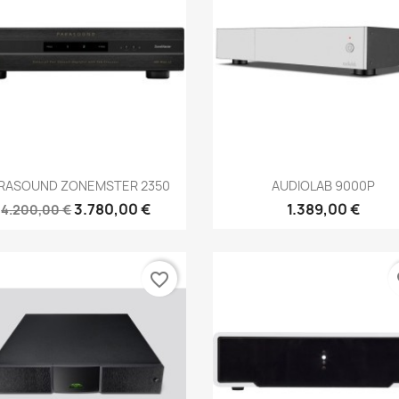
Anteprima
Anteprima


RASOUND ZONEMSTER 2350
AUDIOLAB 9000P
3.780,00 €
1.389,00 €
4.200,00 €
favorite_border
fa