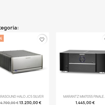
ategoria:
%
favorite_border
fa
Anteprima
Anteprima


ARASOUND HALO JC5 SILVER
MARANTZ MM7055 FINALE..
13.230,00 €
1.445,00 €
14.700,00 €