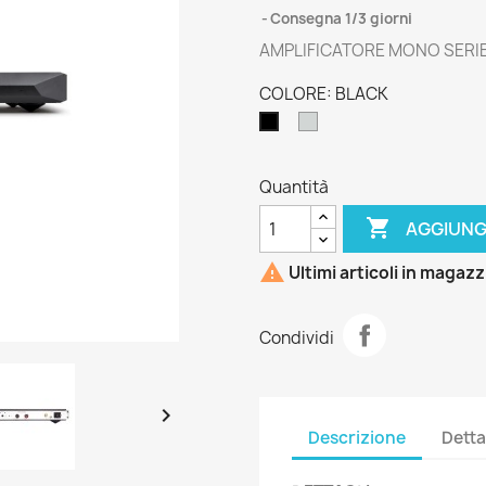
Consegna 1/3 giorni
AMPLIFICATORE MONO SERI
COLORE: BLACK
SILVER
BLACK
Quantità

AGGIUNG

Ultimi articoli in magaz
Condividi

Descrizione
Detta