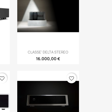
Anteprima

CLASSE' DELTA STEREO
16.000,00 €
vorite_border
favorite_border