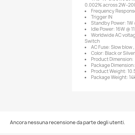
0.002% across 2W–20
Frequency Response
Trigger IN
Standby Power: 1W @
Idle Power: 16W @ 11
Worldwide AC voltag
Switch
AC Fuse: Slow blow ,
Color: Black or Silver
Product Dimension: 
Package Dimension: 
Product Weight: 10.
Package Weight: 14
Ancora nessuna recensione da parte degli utenti.