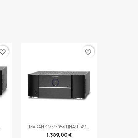
vorite_border
favorite_border
Anteprima

.
MARANZ MM7055 FINALE AV...
1.389,00 €