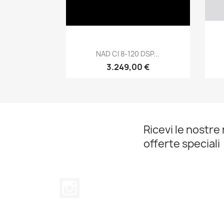
Anteprima

NAD CI 8-120 DSP...
3.249,00 €
Ricevi le nostre 
offerte speciali
Instagram