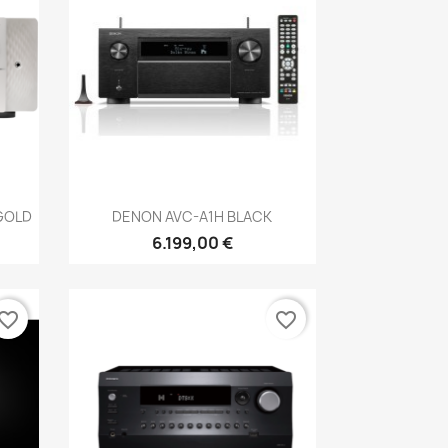
Anteprima

GOLD
DENON AVC-A1H BLACK
6.199,00 €
vorite_border
favorite_border