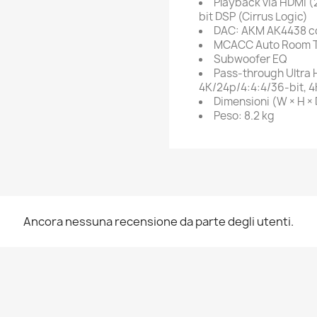
Playback via HDMI (
bit DSP (Cirrus Logic)
DAC: AKM AK4438 con
MCACC Auto Room 
Subwoofer EQ
Pass-through Ultra 
4K/24p/4:4:4/36-bit, 4
Dimensioni (W × H × D
Peso: 8.2 kg
Ancora nessuna recensione da parte degli utenti.