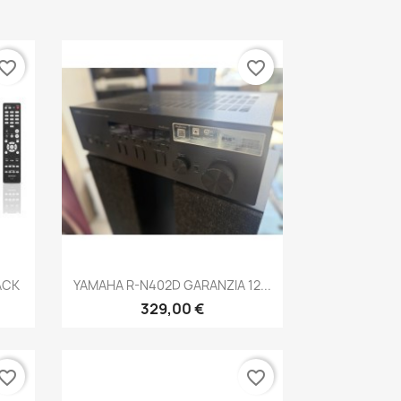
vorite_border
favorite_border
Anteprima

ACK
YAMAHA R-N402D GARANZIA 12...
329,00 €
vorite_border
favorite_border