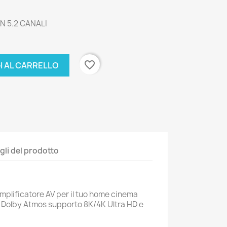
N 5.2 CANALI
favorite_border
I AL CARRELLO
gli del prodotto
plificatore AV per il tuo home cinema
on Dolby Atmos supporto 8K/4K Ultra HD e