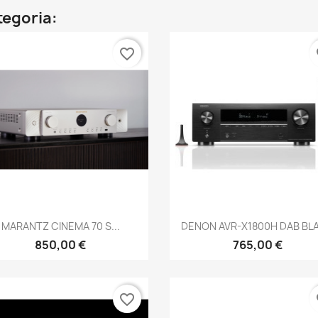
ategoria:
favorite_border
fa
Anteprima
Anteprima


MARANTZ CINEMA 70 S...
DENON AVR-X1800H DAB BL
850,00 €
765,00 €
favorite_border
fa