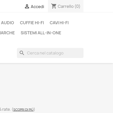
shopping_cart

Carrello
(0)
Accedi
 AUDIO
CUFFIE HI-FI
CAVI HI-FI
 MARCHE
SISTEMI ALL-IN-ONE
search
4 rate.
(
)
SCOPRI DI PIÙ