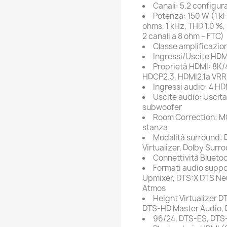
Canali: 5.2 configurab
Potenza: 150 W (1 kH
ohms, 1 kHz, THD 1.0 %
2 canali a 8 ohm – FTC)
Classe amplificazio
Ingressi/Uscite HDMI
Proprietà HDMI: 8K/4
HDCP2.3, HDMI2.1a VRR
Ingressi audio: 4 HD
Uscite audio: Uscita
subwoofer
Room Correction: M
stanza
Modalità surround: 
Virtualizer, Dolby Surro
Connettività Blueto
Formati audio suppo
Upmixer, DTS:X DTS Neu
Atmos
Height Virtualizer D
DTS-HD Master Audio, 
96/24, DTS-ES, DTS