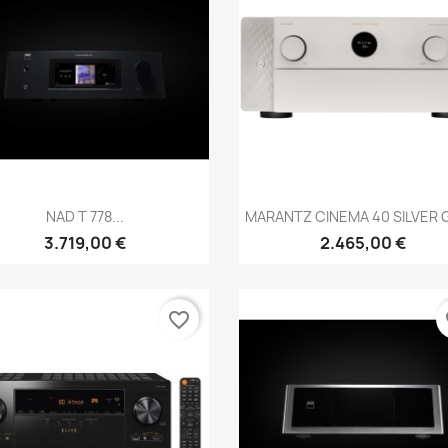
Anteprima
Anteprima


NAD T 778...
MARANTZ CINEMA 40 SILVER 
3.719,00 €
2.465,00 €
favorite_border
fa