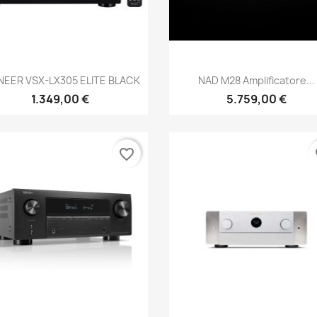
Anteprima
Anteprima


NEER VSX-LX305 ELITE BLACK
NAD M28 Amplificatore...
1.349,00 €
5.759,00 €
favorite_border
fa