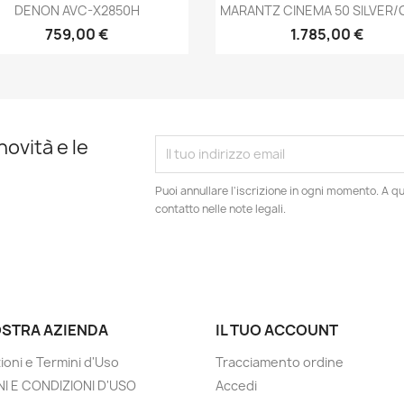
Anteprima
Anteprima


DENON AVC-X2850H
MARANTZ CINEMA 50 SILVER
759,00 €
1.785,00 €
novità e le
Puoi annullare l'iscrizione in ogni momento. A qu
contatto nelle note legali.
OSTRA AZIENDA
IL TUO ACCOUNT
ioni e Termini d'Uso
Tracciamento ordine
I E CONDIZIONI D'USO
Accedi