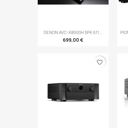
Anteprima

DENON AVC-X8500H SPK 611...
PIO
699,00 €
favorite_border