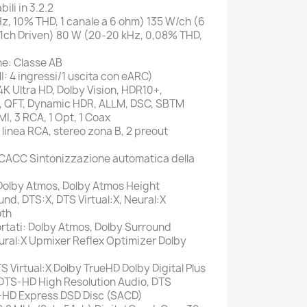
ili in 3.2.2
z, 10% THD, 1 canale a 6 ohm) 135 W/ch (6
, 1ch Driven) 80 W (20-20 kHz, 0,08% THD,
ne: Classe AB
: 4 ingressi/1 uscita con eARC)
K Ultra HD, Dolby Vision, HDR10+,
, QFT, Dynamic HDR, ALLM, DSC, SBTM
MI, 3 RCA, 1 Opt, 1 Coax
 linea RCA, stereo zona B, 2 preout
CACC Sintonizzazione automatica della
Dolby Atmos, Dolby Atmos Height
und, DTS:X, DTS Virtual:X, Neural:X
oth
rtati: Dolby Atmos, Dolby Surround
ral:X Upmixer Reflex Optimizer Dolby
TS Virtual:X Dolby TrueHD Dolby Digital Plus
DTS-HD High Resolution Audio, DTS
-HD Express DSD Disc (SACD)